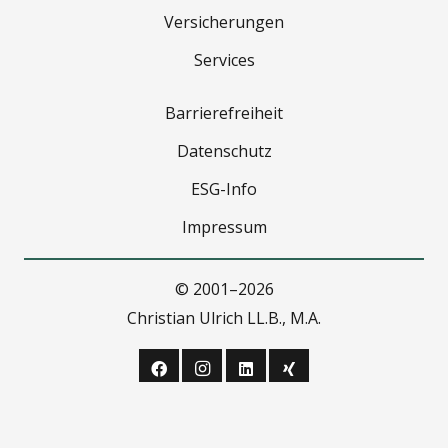
Ver­si­che­run­gen
Ser­vices
Bar­rie­re­frei­heit
Daten­schutz
ESG-Info
Impres­sum
© 2001–2026
Chris­ti­an Ulrich LL.B., M.A.
[rea­li­siert von
Strategiepool.de
]