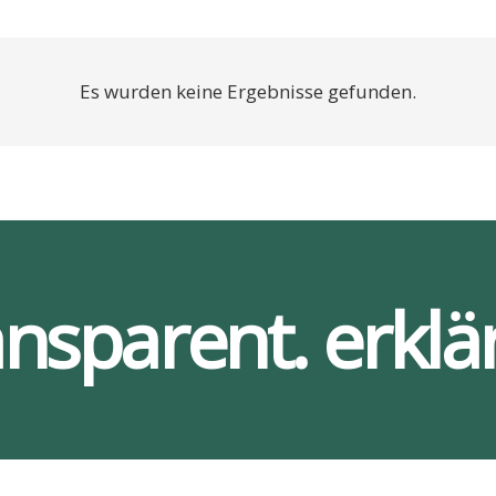
Es wurden keine Ergebnisse gefunden.
ansparent. erklär
Ser­vices
Bar­rie­