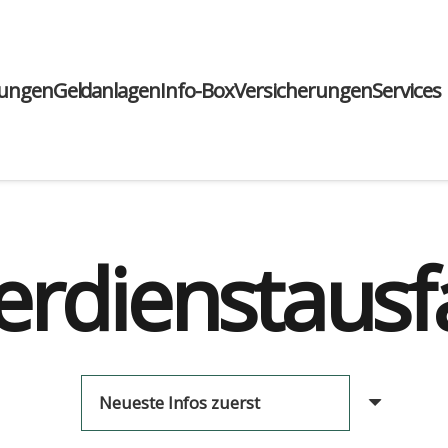
run­gen
Geld­an­la­gen
Info-Box
Ver­si­che­run­gen
Ser­vices
erdienstausfa