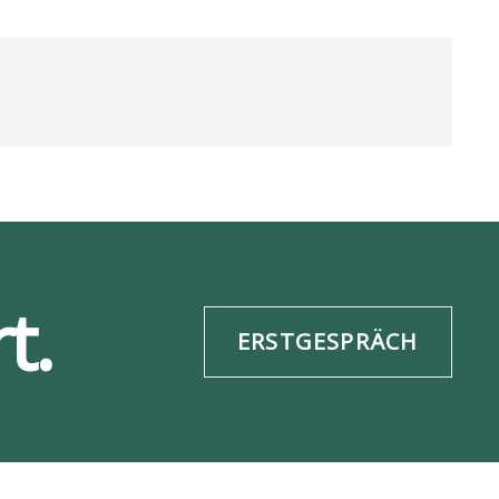
t.
ERSTGESPRÄCH
re­frei­heit
Daten­schutz
ESG-Info
Impres­sum