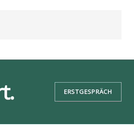
t.
ERSTGESPRÄCH
re­frei­heit
Daten­schutz
ESG-Info
Impres­sum