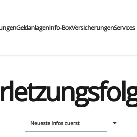
run­gen
Geld­an­la­gen
Info-Box
Ver­si­che­run­gen
Ser­vices
rletzungsfol