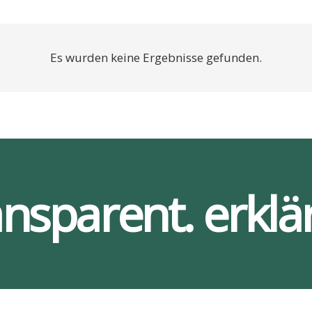
Es wurden keine Ergebnisse gefunden.
ansparent. erklär
Ser­vices
Bar­rie­