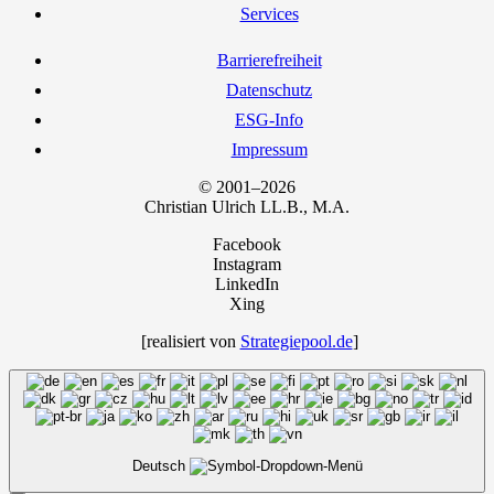
Ser­vices
Bar­rie­re­frei­heit
Daten­schutz
ESG-Info
Impres­sum
© 2001–2026
Chris­ti­an Ulrich LL.B., M.A.
Facebook
Instagram
LinkedIn
Xing
[rea­li­siert von
Strategiepool.de
]
Deutsch