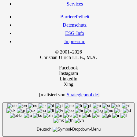
Ser­vices
Bar­rie­re­frei­heit
Daten­schutz
ESG-Info
Impres­sum
© 2001–2026
Chris­ti­an Ulrich LL.B., M.A.
Facebook
Instagram
LinkedIn
Xing
[rea­li­siert von
Strategiepool.de
]
Deutsch