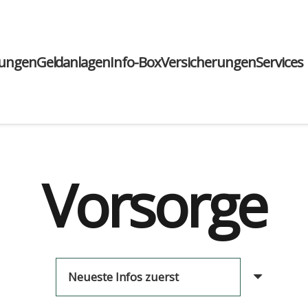
run­gen
Geld­an­la­gen
Info-Box
Ver­si­che­run­gen
Ser­vices
Vorsorge