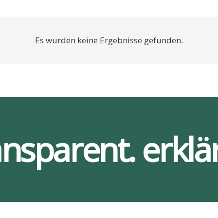
Es wurden keine Ergebnisse gefunden.
ansparent. erklär
Ser­vices
Bar­rie­