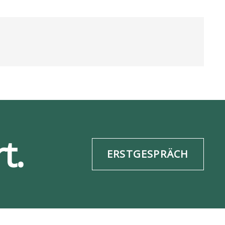
t.
ERSTGESPRÄCH
re­frei­heit
Daten­schutz
ESG-Info
Impres­sum