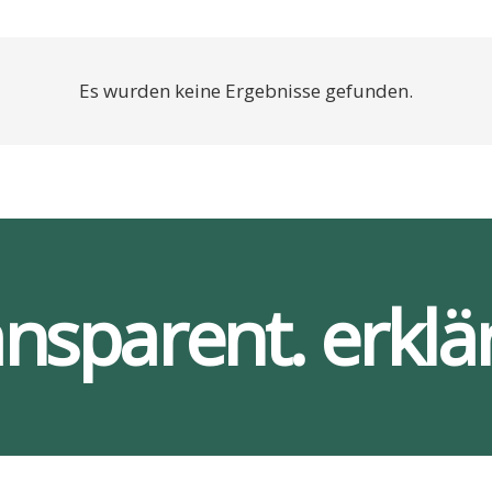
Es wurden keine Ergebnisse gefunden.
ansparent. erklär
Ser­vices
Bar­rie­