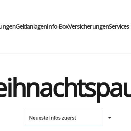
run­gen
Geld­an­la­gen
Info-Box
Ver­si­che­run­gen
Ser­vices
ihnachtspa