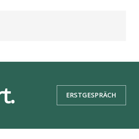
t.
ERSTGESPRÄCH
re­frei­heit
Daten­schutz
ESG-Info
Impres­sum