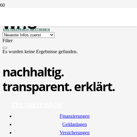
WHO
ERSTGESPRÄCH ABSTIMMEN
Filter
Es wurden keine Ergebnisse gefunden.
nachhaltig.
transparent. erklärt.
ERSTGESPRÄCH
Finan­zie­run­gen
Geld­an­la­gen
Ver­si­che­run­gen