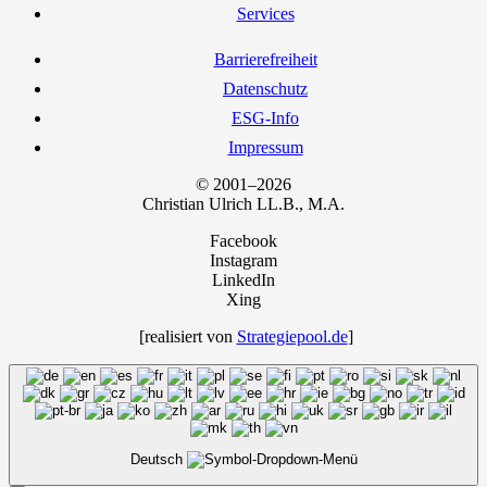
Ser­vices
Bar­rie­re­frei­heit
Daten­schutz
ESG-Info
Impres­sum
© 2001–2026
Chris­ti­an Ulrich LL.B., M.A.
Facebook
Instagram
LinkedIn
Xing
[rea­li­siert von
Strategiepool.de
]
Deutsch