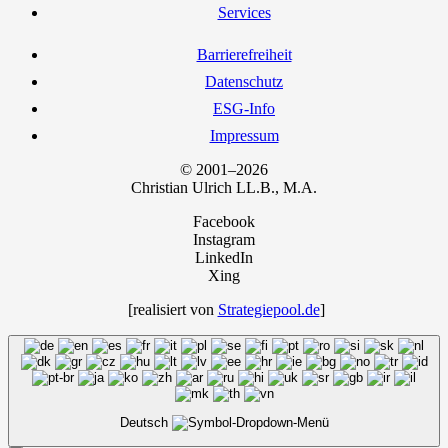
Ser­vices
Bar­rie­re­frei­heit
Daten­schutz
ESG-Info
Impres­sum
© 2001–2026
Chris­ti­an Ulrich LL.B., M.A.
Facebook
Instagram
LinkedIn
Xing
[rea­li­siert von
Strategiepool.de
]
Deutsch