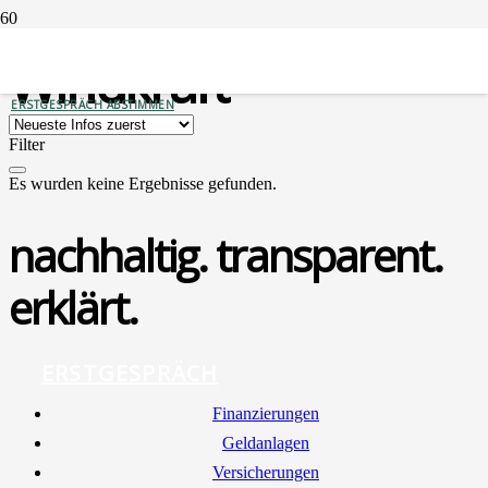
Windkraft
ERSTGESPRÄCH ABSTIMMEN
Filter
Es wurden keine Ergebnisse gefunden.
nachhaltig. transparent.
erklärt.
ERSTGESPRÄCH
Finan­zie­run­gen
Geld­an­la­gen
Ver­si­che­run­gen