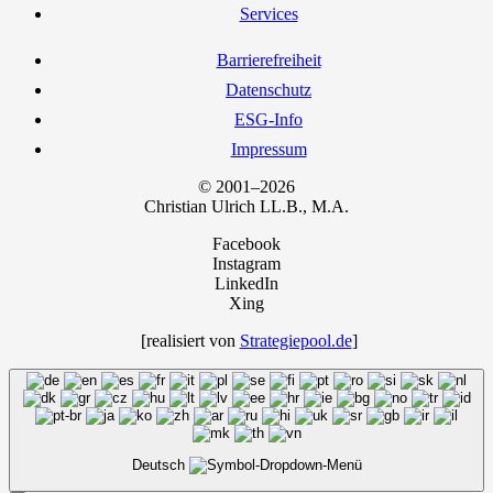
Ser­vices
Bar­rie­re­frei­heit
Daten­schutz
ESG-Info
Impres­sum
© 2001–2026
Chris­ti­an Ulrich LL.B., M.A.
Facebook
Instagram
LinkedIn
Xing
[rea­li­siert von
Strategiepool.de
]
Deutsch