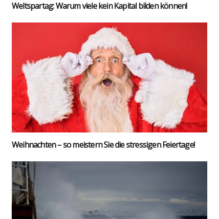
Welt­spar­tag: War­um vie­le kein Kapi­tal bil­den kön­nen!
Weih­nach­ten – so meis­tern Sie die stres­si­gen Fei­er­ta­ge!