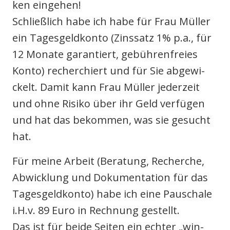
ken ein­ge­hen!
Schließ­lich habe ich habe für Frau Mül­ler
ein Tages­geld­kon­to (Zins­satz 1% p.a., für
12 Mona­te garan­tiert, gebüh­ren­frei­es
Kon­to) recher­chiert und für Sie abge­wi­
ckelt. Damit kann Frau Mül­ler jeder­zeit
und ohne Risi­ko über ihr Geld ver­fü­gen
und hat das bekom­men, was sie gesucht
hat.
Für mei­ne Arbeit (Bera­tung, Recher­che,
Abwick­lung und Doku­men­ta­ti­on für das
Tages­geld­kon­to) habe ich eine Pau­scha­le
i.H.v. 89 Euro in Rech­nung gestellt.
Das ist für bei­de Sei­ten ein ech­ter „win-