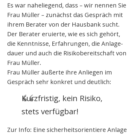
Es war nahe­lie­gend, dass – wir nen­nen Sie
Frau Mül­ler – zunächst das Gespräch mit
ihrem Bera­ter von der Haus­bank sucht.
Der Bera­ter eru­ier­te, wie es sich gehört,
die Kennt­nis­se, Erfah­run­gen, die Anla­ge­
dau­er und auch die Risi­ko­be­reit­schaft von
Frau Mül­ler.
Frau Mül­ler äußer­te ihre Anlie­gen im
Gespräch sehr kon­kret und deut­lich:
Kurz­fris­tig, kein Risi­ko,
stets ver­füg­bar!
Zur Info: Eine sicher­heits­ori­en­tie­re Anla­ge