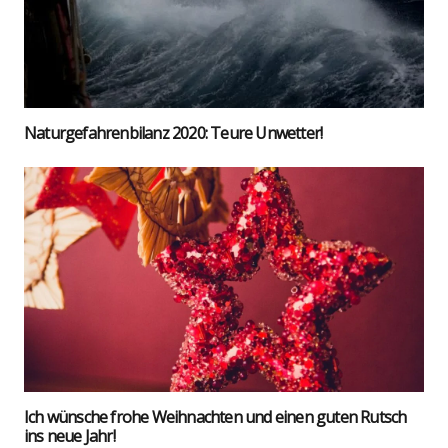
Natur­ge­fah­ren­bi­lanz 2020: Teu­re Unwet­ter!
Ich wün­sche fro­he Weih­nach­ten und einen guten Rutsch
ins neue Jahr!