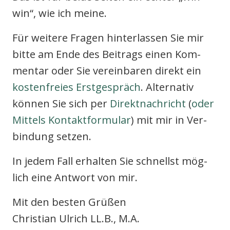
win“, wie ich mei­ne.
Für wei­te­re Fra­gen hin­ter­las­sen Sie mir
bit­te am Ende des Bei­trags einen Kom­
men­tar oder Sie ver­ein­ba­ren direkt ein
kos­ten­frei­es Erst­ge­spräch
. Alter­na­tiv
kön­nen Sie sich per
Direkt­nach­richt
(
oder
Mit­tels Kon­takt­for­mu­lar
) mit mir in Ver­
bin­dung set­zen.
In jedem Fall erhal­ten Sie schnellst mög­
lich eine Ant­wort von mir.
Mit den bes­ten Grü­ßen
Chris­ti­an Ulrich LL.B., M.A.