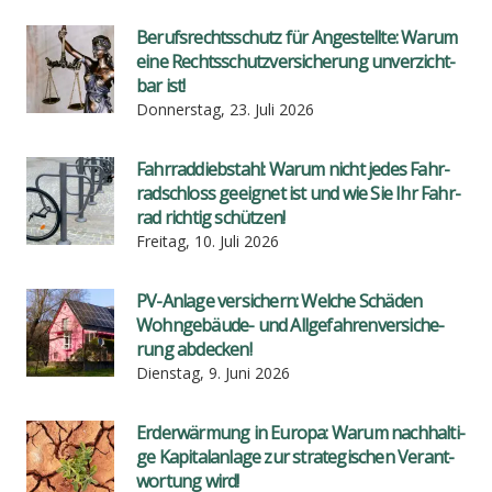
Berufs­rechts­schutz für Ange­stell­te: War­um
eine Rechts­schutz­ver­si­che­rung unver­zicht­
bar ist!
Donnerstag, 23. Juli 2026
Fahr­rad­dieb­stahl: War­um nicht jedes Fahr­
rad­schloss geeig­net ist und wie Sie Ihr Fahr­
rad rich­tig schüt­zen!
Freitag, 10. Juli 2026
PV-Anla­ge ver­si­chern: Wel­che Schä­den
Wohn­ge­bäu­de- und All­ge­fah­ren­ver­si­che­
rung abde­cken!
Dienstag, 9. Juni 2026
Erd­er­wär­mung in Euro­pa: War­um nach­hal­ti­
ge Kapi­tal­an­la­ge zur stra­te­gi­schen Ver­ant­
wor­tung wird!