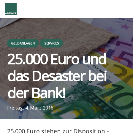
GELDANLAGEN
SERVICES
25.000 Euro und
das Desas­ter bei
der Bank!
Freitag, 4. März 2016
us
25.000 Euro ste­hen zur Dis­po­si­ti­on –