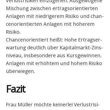
Ver­lust­ri­si­ken ein­zu­ge­hen. Aus­ge­wo­ge­ne
Mischung zwi­schen ertrags­ori­en­tier­ten
Anla­gen mit nied­ri­ge­rem Risi­ko und chan­
cen­ori­en­tier­ten Anla­gen mit höhe­rem
Risi­ko.
Chan­cen­ori­en­tiert heißt: Hohe Ertrags­er­
war­tung deut­lich über Kapi­tal­markt-Zins­
ni­veau, ins­be­son­de­re aus Kurs­ge­win­nen.
Anla­gen mit erhöh­tem und hohem Risi­ko
über­wie­gen.
Fazit
Frau Mül­ler möch­te kei­ner­lei Ver­lust­ri­si­