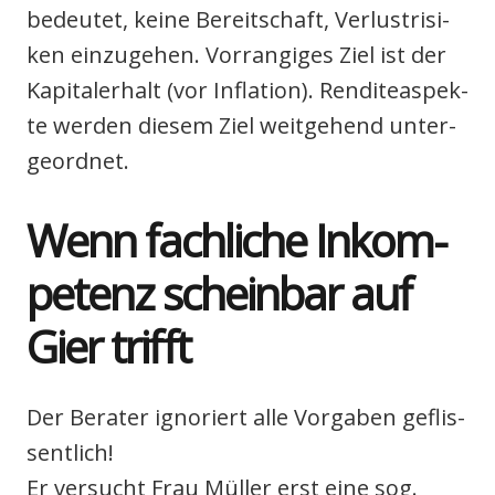
bedeu­tet, kei­ne Bereit­schaft, Ver­lust­ri­si­
ken ein­zu­ge­hen. Vor­ran­gi­ges Ziel ist der
Kapi­tal­erhalt (vor Infla­ti­on). Ren­di­te­aspek­
te wer­den die­sem Ziel weit­ge­hend unter­
ge­ord­net.
Wenn fach­li­che Inkom­
pe­tenz schein­bar auf
Gier trifft
Der Bera­ter igno­riert alle Vor­ga­ben geflis­
sent­lich!
Er ver­sucht Frau Mül­ler erst eine sog.