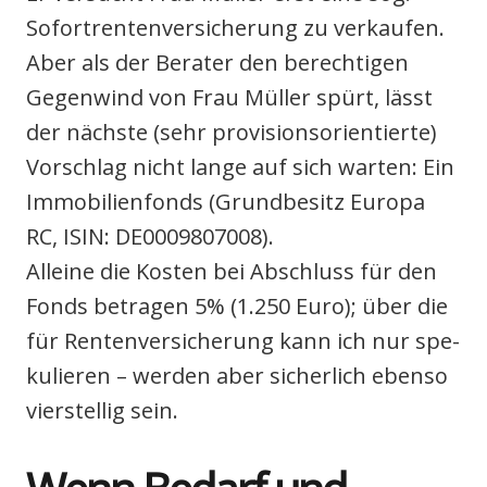
Sofort­ren­ten­ver­si­che­rung zu ver­kau­fen.
Aber als der Bera­ter den berech­ti­gen
Gegen­wind von Frau Mül­ler spürt, lässt
der nächs­te (sehr pro­vi­si­ons­ori­en­tier­te)
Vor­schlag nicht lan­ge auf sich war­ten: Ein
Immo­bi­li­en­fonds (Grund­be­sitz Euro­pa
RC, ISIN: DE0009807008).
Allei­ne die Kos­ten bei Abschluss für den
Fonds betra­gen 5% (1.250 Euro); über die
für Ren­ten­ver­si­che­rung kann ich nur spe­
ku­lie­ren – wer­den aber sicher­lich eben­so
vier­stel­lig sein.