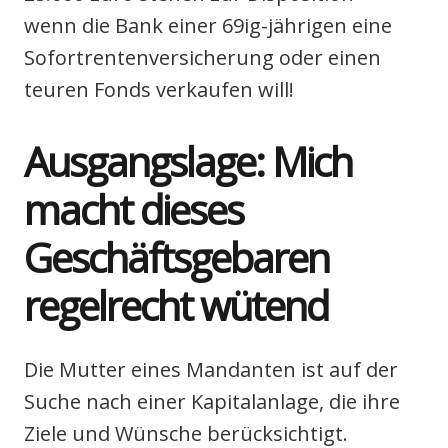
wenn die Bank einer 69ig-jäh­ri­gen eine
Sofort­ren­ten­ver­si­che­rung oder einen
teu­ren Fonds ver­kau­fen will!
odus
Aus­gangs­la­ge: Mich
macht die­ses
Geschäfts­ge­ba­ren
dus
regel­recht wütend
Die Mut­ter eines Man­dan­ten ist auf der
Suche nach einer Kapi­tal­an­la­ge, die ihre
Zie­le und Wün­sche berück­sich­tigt.