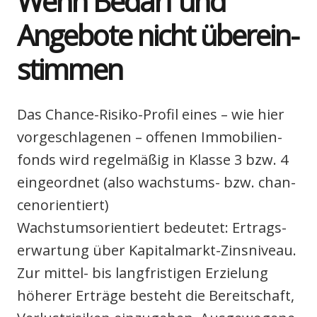
Wenn Bedarf und
Ange­bo­te nicht über­ein­
stim­men
Das Chan­ce-Risi­ko-Pro­fil eines – wie hier
vor­ge­schla­ge­nen – offe­nen Immo­bi­li­en­
fonds wird regel­mä­ßig in Klas­se 3 bzw. 4
ein­ge­ord­net (also wachs­tums- bzw. chan­
cen­ori­en­tiert)
Wachs­tums­ori­en­tiert bedeu­tet: Ertrags­
er­war­tung über Kapi­tal­markt-Zins­ni­veau.
Zur mit­tel- bis lang­fris­ti­gen Erzie­lung
höhe­rer Erträ­ge besteht die Bereit­schaft,