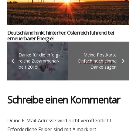
Deutsch­land hinkt hin­ter­her: Öster­reich füh­rend bei
erneu­er­ba­rer Ener­gie!
Dan­ke für die erfolg­
Mei­ne Post­kar­te:
rei­che Zusam­men­ar­
Ein­fach noch ein­mal
beit 2015!
Dan­ke sagen!
Schreibe einen Kommentar
Deine E-Mail-Adresse wird nicht veröffentlicht.
Erforderliche Felder sind mit
*
markiert