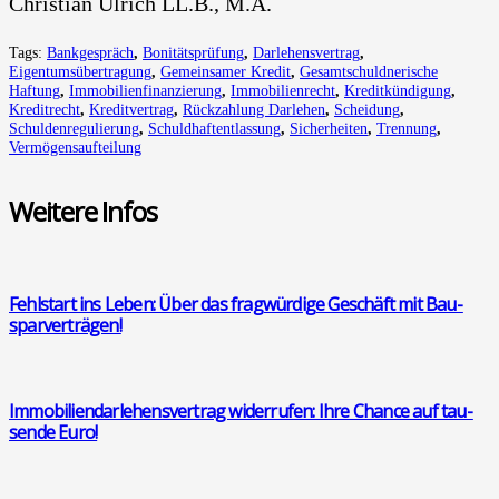
Chris­ti­an Ulrich LL.B., M.A.
Tags:
Bankgespräch
,
Bonitätsprüfung
,
Darlehensvertrag
,
Eigentumsübertragung
,
Gemeinsamer Kredit
,
Gesamtschuldnerische
Haftung
,
Immobilienfinanzierung
,
Immobilienrecht
,
Kreditkündigung
,
Kreditrecht
,
Kreditvertrag
,
Rückzahlung Darlehen
,
Scheidung
,
Schuldenregulierung
,
Schuldhaftentlassung
,
Sicherheiten
,
Trennung
,
Vermögensaufteilung
Wei­te­re Infos
Fehl­start ins Leben: Über das frag­wür­di­ge Geschäft mit Bau­
spar­ver­trä­gen!
Immo­bi­li­en­dar­le­hens­ver­trag wider­ru­fen: Ihre Chan­ce auf tau­
sen­de Euro!