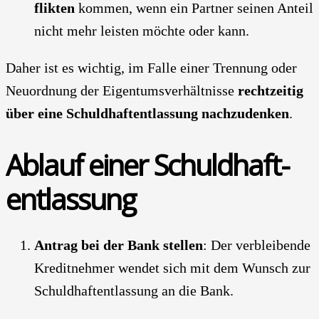
flik­ten
kom­men, wenn ein Part­ner sei­nen Anteil
nicht mehr leis­ten möch­te oder kann.
Daher ist es wich­tig, im Fal­le einer Tren­nung oder
Neu­ord­nung der Eigen­tums­ver­hält­nis­se
recht­zei­tig
über eine Schuld­haft­ent­las­sung nach­zu­den­ken
.
Ablauf einer Schuld­haft­
ent­las­sung
Antrag bei der Bank stel­len
: Der ver­blei­ben­de
Kre­dit­neh­mer wen­det sich mit dem Wunsch zur
Schuld­haft­ent­las­sung an die Bank.