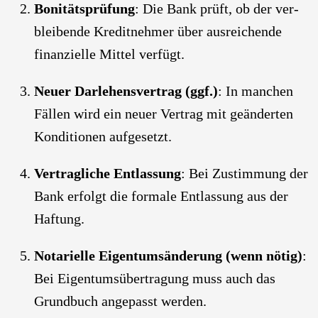
Boni­täts­prü­fung
: Die Bank prüft, ob der ver­
blei­ben­de Kre­dit­neh­mer über aus­rei­chen­de
finan­zi­el­le Mit­tel ver­fügt.
Neu­er Dar­le­hens­ver­trag (ggf.)
: In man­chen
Fäl­len wird ein neu­er Ver­trag mit geän­der­ten
Kon­di­tio­nen auf­ge­setzt.
Ver­trag­li­che Ent­las­sung
: Bei Zustim­mung der
Bank erfolgt die for­ma­le Ent­las­sung aus der
Haf­tung.
Nota­ri­el­le Eigen­tums­än­de­rung (wenn nötig)
:
Bei Eigen­tums­über­tra­gung muss auch das
Grund­buch ange­passt wer­den.