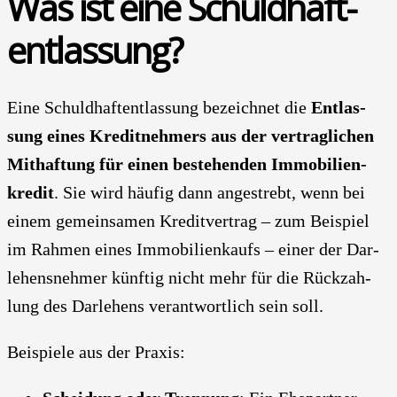
Was ist eine Schuld­haft­
ent­las­sung?
Eine Schuld­haft­ent­las­sung bezeich­net die
Ent­las­
sung eines Kre­dit­neh­mers aus der ver­trag­li­chen
Mit­haf­tung für einen bestehen­den Immo­bi­li­en­
kre­dit
. Sie wird häu­fig dann ange­strebt, wenn bei
einem gemein­sa­men Kre­dit­ver­trag – zum Bei­spiel
im Rah­men eines Immo­bi­li­en­kaufs – einer der Dar­
le­hens­neh­mer künf­tig nicht mehr für die Rück­zah­
lung des Dar­le­hens ver­ant­wort­lich sein soll.
Bei­spie­le aus der Pra­xis: