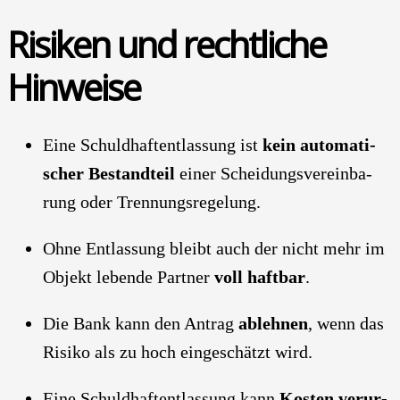
Risi­ken und recht­li­che
Hin­wei­se
Eine Schuld­haft­ent­las­sung ist
kein auto­ma­ti­
scher Bestand­teil
einer Schei­dungs­ver­ein­ba­
rung oder Tren­nungs­re­ge­lung.
Ohne Ent­las­sung bleibt auch der nicht mehr im
Objekt leben­de Part­ner
voll haft­bar
.
Die Bank kann den Antrag
ableh­nen
, wenn das
Risi­ko als zu hoch ein­ge­schätzt wird.
Eine Schuld­haft­ent­las­sung kann
Kos­ten ver­ur­