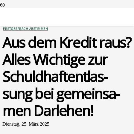
FINANZIERUNGEN
ERSTGESPRÄCH ABSTIMMEN
Aus dem Kre­dit raus?
Alles Wich­ti­ge zur
Schuld­haft­ent­las­
sung bei gemein­sa­
men Dar­le­hen!
Dienstag, 25. März 2025