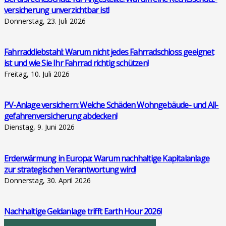
ver­si­che­rung unver­zicht­bar ist!
Donnerstag, 23. Juli 2026
Fahr­rad­dieb­stahl: War­um nicht jedes Fahr­rad­schloss geeig­net
ist und wie Sie Ihr Fahr­rad rich­tig schüt­zen!
Freitag, 10. Juli 2026
PV-Anla­ge ver­si­chern: Wel­che Schä­den Wohn­ge­bäu­de- und All­
ge­fah­ren­ver­si­che­rung abde­cken!
Dienstag, 9. Juni 2026
Erd­er­wär­mung in Euro­pa: War­um nach­hal­ti­ge Kapi­tal­an­la­ge
zur stra­te­gi­schen Ver­ant­wor­tung wird!
Donnerstag, 30. April 2026
Nach­hal­ti­ge Geld­an­la­ge trifft Earth Hour 2026!
Donnerstag, 26. März 2026