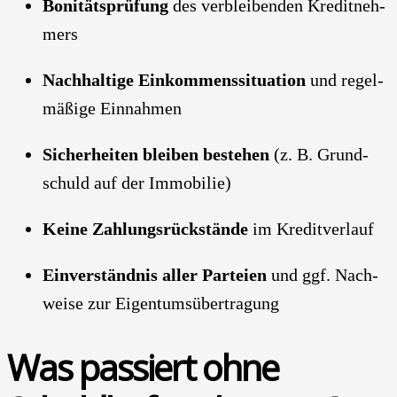
Boni­täts­prü­fung
des ver­blei­ben­den Kre­dit­neh­
mers
Nach­hal­ti­ge Ein­kom­mens­si­tua­ti­on
und regel­
mä­ßi­ge Ein­nah­men
Sicher­hei­ten blei­ben bestehen
(z. B. Grund­
schuld auf der Immo­bi­lie)
Kei­ne Zah­lungs­rück­stän­de
im Kre­dit­ver­lauf
Ein­ver­ständ­nis aller Par­tei­en
und ggf. Nach­
wei­se zur Eigen­tums­über­tra­gung
Was pas­siert ohne