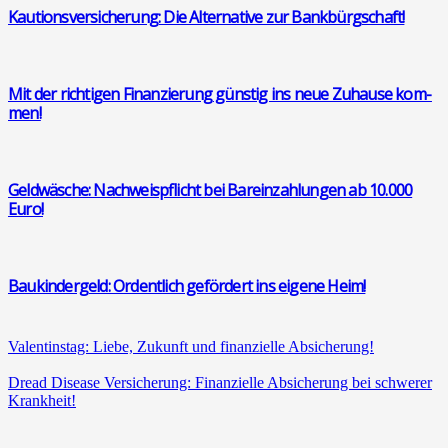
Kau­ti­ons­ver­si­che­rung: Die Alter­na­ti­ve zur Bank­bürg­schaft!
Mit der rich­ti­gen Finan­zie­rung güns­tig ins neue Zuhau­se kom­
men!
Geld­wä­sche: Nach­weis­pflicht bei Bar­ein­zah­lun­gen ab 10.000
Euro!
Bau­kin­der­geld: Ordent­lich geför­dert ins eige­ne Heim!
Valen­tins­tag: Lie­be, Zukunft und finan­zi­el­le Absi­che­rung!
Dread Dise­a­se Ver­si­che­rung: Finan­zi­el­le Absi­che­rung bei schwe­rer
Krank­heit!