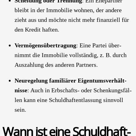
Schei­dung oder Tren­nung
: Ein Ehe­part­ner
bleibt in der Immo­bi­lie woh­nen, der ande­re
zieht aus und möch­te nicht mehr finan­zi­ell für
den Kre­dit haf­ten.
Ver­mö­gens­über­tra­gung
: Eine Par­tei über­
nimmt die Immo­bi­lie voll­stän­dig, z. B. durch
Aus­zah­lung des ande­ren Part­ners.
Neu­re­ge­lung fami­liä­rer Eigen­tums­ver­hält­
nis­se
: Auch in Erb­schafts- oder Schen­kungs­fäl­
len kann eine Schuld­haft­ent­las­sung sinn­voll
sein.
Wann ist eine Schuld­haft­