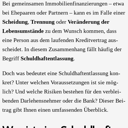
Bei gemein­sa­men Immo­bi­li­en­fi­nan­zie­run­gen – etwa
bei Ehe­paa­ren oder Part­nern – kann es im Fal­le einer
Schei­dung
,
Tren­nung
oder
Ver­än­de­rung der
Lebens­um­stän­de
zu dem Wunsch kom­men, dass
eine Per­son aus dem lau­fen­den Kre­dit­ver­trag aus­
schei­det. In die­sem Zusam­men­hang fällt häu­fig der
Begriff
Schuld­haft­ent­las­sung
.
Doch was bedeu­tet eine Schuld­haft­ent­las­sung kon­
kret? Unter wel­chen Vor­aus­set­zun­gen ist sie mög­
lich? Und wel­che Risi­ken bestehen für den ver­blei­
ben­den Dar­le­hens­neh­mer oder die Bank? Die­ser Bei­
trag gibt Ihnen einen umfas­sen­den Über­blick.