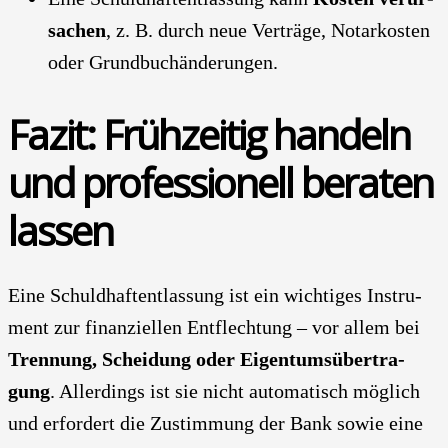
sa­chen
, z. B. durch neue Ver­trä­ge, Notar­kos­ten
oder Grund­buch­än­de­run­gen.
Fazit: Früh­zei­tig han­deln
und pro­fes­sio­nell bera­ten
las­sen
Eine Schuld­haft­ent­las­sung ist ein wich­ti­ges Instru­
ment zur finan­zi­el­len Ent­flech­tung – vor allem bei
Tren­nung, Schei­dung oder Eigen­tums­über­tra­
gung
. Aller­dings ist sie nicht auto­ma­tisch mög­lich
und erfor­dert die Zustim­mung der Bank sowie eine