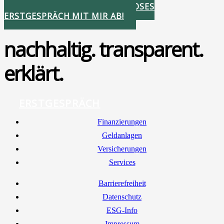
STIMMEN SIE IHR KOSTENLOSES
ERSTGESPRÄCH MIT MIR AB!
nachhaltig. transparent.
erklärt.
ERSTGESPRÄCH
Finan­zie­run­gen
Geld­an­la­gen
Ver­si­che­run­gen
Ser­vices
Bar­rie­re­frei­heit
Daten­schutz
ESG-Info
Impres­sum