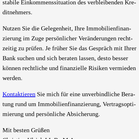
sta­bi­le Ein­kom­mens­si­tua­ti­on des ver­blei­ben­den Kre­
dit­neh­mers.
Nut­zen Sie die Gele­gen­heit, Ihre Immo­bi­li­en­fi­nan­
zie­rung im Zuge per­sön­li­cher Ver­än­de­run­gen recht­
zei­tig zu prü­fen. Je frü­her Sie das Gespräch mit Ihrer
Bank suchen und sich bera­ten las­sen, des­to bes­ser
kön­nen recht­li­che und finan­zi­el­le Risi­ken ver­mie­den
wer­den.
Kon­tak­tie­ren
Sie mich für eine unver­bind­li­che Bera­
tung rund um Immo­bi­li­en­fi­nan­zie­rung, Ver­trags­op­ti­
mie­rung und per­sön­li­che Absi­che­rung.
Mit bes­ten Grü­ßen