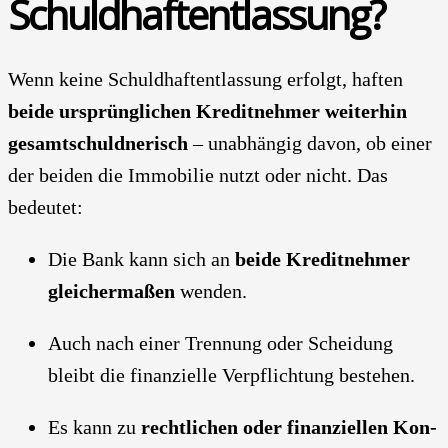
Schuld­haft­ent­las­sung?
Wenn kei­ne Schuld­haft­ent­las­sung erfolgt, haf­ten
bei­de ursprüng­li­chen Kre­dit­neh­mer wei­ter­hin
gesamt­schuld­ne­risch
– unab­hän­gig davon, ob einer
der bei­den die Immo­bi­lie nutzt oder nicht. Das
bedeu­tet:
Die Bank kann sich an
bei­de Kre­dit­neh­mer
glei­cher­ma­ßen
wen­den.
Auch nach einer Tren­nung oder Schei­dung
bleibt die finan­zi­el­le Ver­pflich­tung bestehen.
Es kann zu
recht­li­chen oder finan­zi­el­len Kon­