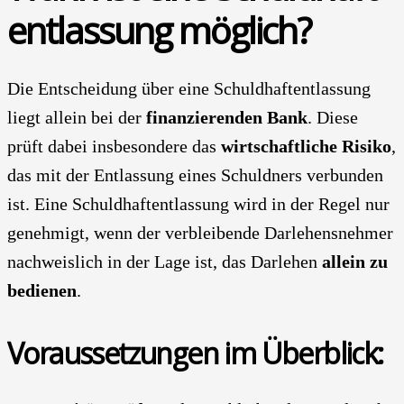
ent­las­sung mög­lich?
Die Ent­schei­dung über eine Schuld­haft­ent­las­sung
liegt allein bei der
finan­zie­ren­den Bank
. Die­se
prüft dabei ins­be­son­de­re das
wirt­schaft­li­che Risi­ko
,
das mit der Ent­las­sung eines Schuld­ners ver­bun­den
ist. Eine Schuld­haft­ent­las­sung wird in der Regel nur
geneh­migt, wenn der ver­blei­ben­de Dar­le­hens­neh­mer
nach­weis­lich in der Lage ist, das Dar­le­hen
allein zu
bedie­nen
.
Vor­aus­set­zun­gen im Über­blick: