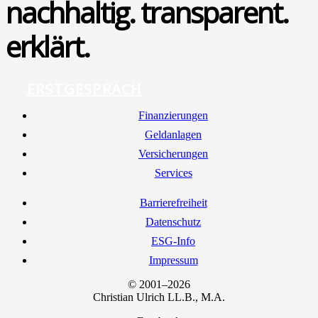
nachhaltig. transparent.
erklärt.
ERSTGESPRÄCH
Finan­zie­run­gen
Geld­an­la­gen
Ver­si­che­run­gen
Ser­vices
Bar­rie­re­frei­heit
Daten­schutz
ESG-Info
Impres­sum
© 2001–2026
Chris­ti­an Ulrich LL.B., M.A.