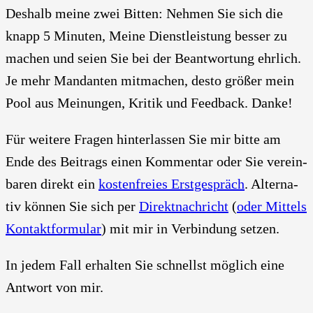
Des­halb mei­ne zwei Bit­ten: Neh­men Sie sich die
knapp 5 Minu­ten, Mei­ne Dienst­leis­tung bes­ser zu
machen und sei­en Sie bei der Beant­wor­tung ehr­lich.
Je mehr Man­dan­ten mit­ma­chen, des­to grö­ßer mein
Pool aus Mei­nun­gen, Kri­tik und Feed­back. Dan­ke!
Für wei­te­re Fra­gen hin­ter­las­sen Sie mir bit­te am
Ende des Bei­trags einen Kom­men­tar oder Sie ver­ein­
ba­ren direkt ein
kos­ten­frei­es Erst­ge­spräch
. Alter­na­
tiv kön­nen Sie sich per
Direkt­nach­richt
(
oder Mit­tels
Kon­takt­for­mu­lar
) mit mir in Ver­bin­dung set­zen.
In jedem Fall erhal­ten Sie schnellst mög­lich eine
Ant­wort von mir.