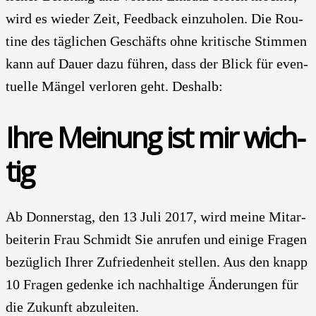
wird es wie­der Zeit, Feed­back ein­zu­ho­len. Die Rou­
ti­ne des täg­li­chen Geschäfts ohne kri­ti­sche Stim­men
kann auf Dau­er dazu füh­ren, dass der Blick für even­
tu­el­le Män­gel ver­lo­ren geht. Des­halb:
Ihre Mei­nung ist mir wich­
tig
Ab Don­ners­tag, den 13 Juli 2017, wird mei­ne Mit­ar­
bei­te­rin Frau Schmidt Sie anru­fen und eini­ge Fra­gen
bezüg­lich Ihrer Zufrie­den­heit stel­len. Aus den knapp
10 Fra­gen geden­ke ich nach­hal­ti­ge Ände­run­gen für
die Zukunft abzu­lei­ten.