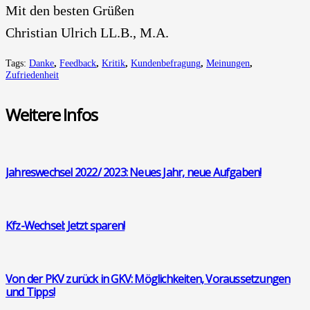
Mit den bes­ten Grü­ßen
Chris­ti­an Ulrich LL.B., M.A.
Tags:
Danke
,
Feedback
,
Kritik
,
Kundenbefragung
,
Meinungen
,
Zufriedenheit
Wei­te­re Infos
Jah­res­wech­sel 2022/ 2023: Neu­es Jahr, neue Auf­ga­ben!
Kfz-Wech­sel: Jetzt spa­ren!
Von der PKV zurück in GKV: Mög­lich­kei­ten, Vor­aus­set­zun­gen
und Tipps!