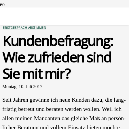
SERVICES
ERSTGESPRÄCH ABSTIMMEN
Kun­den­be­fra­gung:
Wie zufrie­den sind
Sie mit mir?
Montag, 10. Juli 2017
Seit Jah­ren gewin­ne ich neue Kun­den dazu, die lang­
fris­tig betreut und bera­ten wer­den wol­len. Weil ich
allen mei­nen Man­dan­ten das glei­che Maß an per­sön­
li­cher Bera­tung und vol­lem Ein­satz bie­ten möch­te,