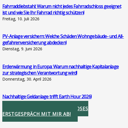
Fahr­rad­dieb­stahl: War­um nicht jedes Fahr­rad­schloss geeig­net
ist und wie Sie Ihr Fahr­rad rich­tig schüt­zen!
Freitag, 10. Juli 2026
PV-Anla­ge ver­si­chern: Wel­che Schä­den Wohn­ge­bäu­de- und All­
ge­fah­ren­ver­si­che­rung abde­cken!
Dienstag, 9. Juni 2026
Erd­er­wär­mung in Euro­pa: War­um nach­hal­ti­ge Kapi­tal­an­la­ge
zur stra­te­gi­schen Ver­ant­wor­tung wird!
Donnerstag, 30. April 2026
Nach­hal­ti­ge Geld­an­la­ge trifft Earth Hour 2026!
Donnerstag, 26. März 2026
STIMMEN SIE IHR KOSTENLOSES
ERSTGESPRÄCH MIT MIR AB!