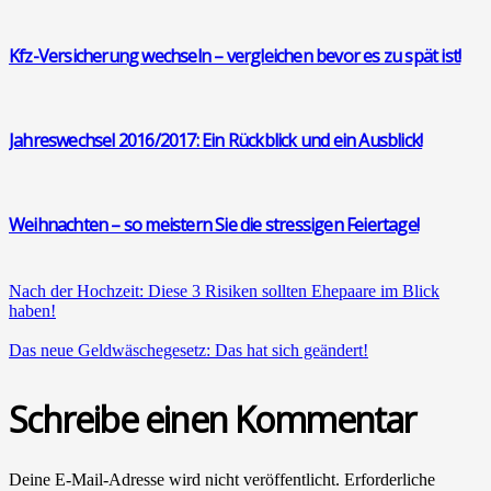
Kfz-Ver­si­che­rung wech­seln – ver­glei­chen bevor es zu spät ist!
Jah­res­wech­sel 2016/2017: Ein Rück­blick und ein Aus­blick!
Weih­nach­ten – so meis­tern Sie die stres­si­gen Fei­er­ta­ge!
Nach der Hoch­zeit: Die­se 3 Risi­ken soll­ten Ehe­paa­re im Blick
haben!
Das neue Geld­wä­sche­ge­setz: Das hat sich geän­dert!
Schreibe einen Kommentar
Deine E-Mail-Adresse wird nicht veröffentlicht.
Erforderliche