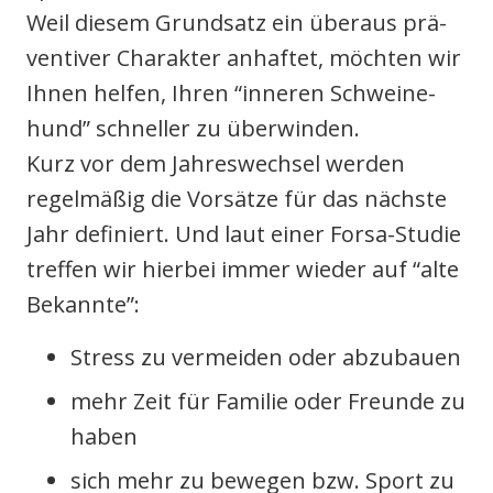
Weil die­sem Grund­satz ein über­aus prä­
ven­ti­ver Cha­rak­ter anhaf­tet, möch­ten wir
Ihnen hel­fen, Ihren “inne­ren Schwei­ne­
odus
hund” schnel­ler zu über­win­den.
Kurz vor dem Jah­res­wech­sel wer­den
regel­mä­ßig die Vor­sät­ze für das nächs­te
Jahr defi­niert. Und laut einer For­sa-Stu­die
tref­fen wir hier­bei immer wie­der auf “alte
Bekann­te”:
dus
Stress zu ver­mei­den oder abzu­bau­en
mehr Zeit für Fami­lie oder Freun­de zu
haben
sich mehr zu bewe­gen bzw. Sport zu