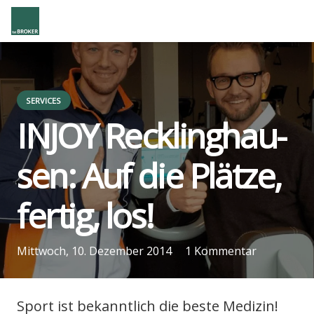
SERVICES
INJOY Reck­ling­hau­
sen: Auf die Plät­ze,
fer­tig, los!
Mittwoch, 10. Dezember 2014
1
Kommentar
us
Sport ist bekannt­lich die bes­te Medi­zin!