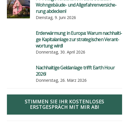
Wohn­ge­bäu­de- und All­ge­fah­ren­ver­si­che­
rung abde­cken!
Dienstag, 9. Juni 2026
Erd­er­wär­mung in Euro­pa: War­um nach­hal­ti­
ge Kapi­tal­an­la­ge zur stra­te­gi­schen Ver­ant­
wor­tung wird!
Donnerstag, 30. April 2026
Nach­hal­ti­ge Geld­an­la­ge trifft Earth Hour
2026!
Donnerstag, 26. März 2026
STIMMEN SIE IHR KOSTENLOSES
ERSTGESPRÄCH MIT MIR AB!