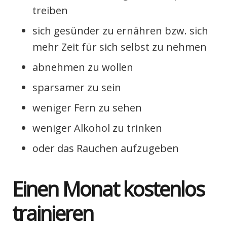
trei­ben
sich gesün­der zu ernäh­ren bzw. sich
mehr Zeit für sich selbst zu neh­men
abneh­men zu wol­len
spar­sa­mer zu sein
weni­ger Fern zu sehen
weni­ger Alko­hol zu trin­ken
oder das Rau­chen auf­zu­ge­ben
Einen Monat kos­ten­los
trai­nie­ren