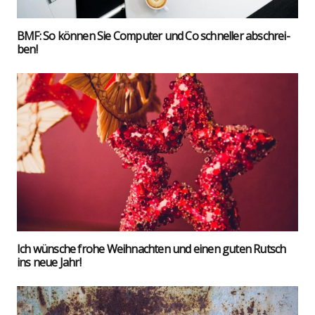
BMF: So kön­nen Sie Com­pu­ter und Co schnel­ler abschrei­
ben!
Ich wün­sche fro­he Weih­nach­ten und einen guten Rutsch
ins neue Jahr!