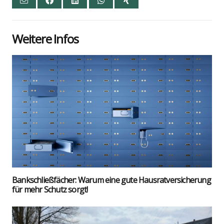
Wei­te­re Infos
Bank­schließ­fä­cher: War­um eine gute Haus­rat­ver­si­che­rung
für mehr Schutz sorgt!