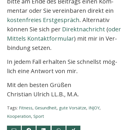
bit­te am Ende des Bei­trags einen Kom­
men­tar oder Sie ver­ein­ba­ren direkt ein
kos­ten­frei­es Erst­ge­spräch
. Alter­na­tiv
kön­nen Sie sich per
Direkt­nach­richt
(
oder
Mit­tels Kon­takt­for­mu­lar
) mit mir in Ver­
bin­dung set­zen.
In jedem Fall erhal­ten Sie schnellst mög­
lich eine Ant­wort von mir.
Mit den bes­ten Grü­ßen
Chris­ti­an Ulrich LL.B., M.A.
Tags:
Fitness
,
Gesundheit
,
gute Vorsätze
,
INJOY
,
Kooperation
,
Sport