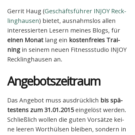
Ger­rit Haug (
Geschäfts­füh­rer INJOY Reck­
ling­hau­sen
) bie­tet, aus­nahms­los allen
inter­es­sier­ten Lesern mei­nes Blogs, für
einen Monat
lang ein
kos­ten­frei­es Trai­
ning
in sei­nem neu­en Fit­ness­stu­dio INJOY
Reck­ling­hau­sen an.
Ange­bots­zeit­raum
Das Ange­bot muss aus­drück­lich
bis spä­
tes­tens zum 31.01.2015
ein­ge­löst wer­den.
Schließ­lich wol­len die guten Vor­sät­ze kei­
ne lee­ren Wort­hül­sen blei­ben, son­dern in