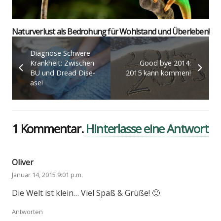
Natur­ver­lust als Bedro­hung für Wohl­stand und Über­le­ben!
Dia­gno­se Schwe­re
Krank­heit: Zwi­schen
Good bye 2014:
BU und Dread Dise­
2015 kann kom­men!
a­se!
1
Kommentar
.
Hinterlasse eine Antwort
Oliver
Januar 14, 2015 9:01 p.m.
Die Welt ist klein… Viel Spaß & Grü­ße! 🙂
Antworten