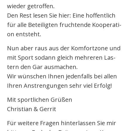
wie­der getrof­fen.
Den Rest lesen Sie hier: Eine hof­fent­lich
für alle Betei­lig­ten fruch­ten­de Koope­ra­ti­
on ent­steht.
Nun aber raus aus der Kom­fort­zo­ne und
mit Sport sodann gleich meh­re­ren Las­
tern den Gar aus­ma­chen.
Wir wün­schen Ihnen jeden­falls bei allen
Ihren Anstren­gun­gen sehr viel Erfolg!
Mit sport­li­chen Grü­ßen
Chris­ti­an & Ger­rit
Für wei­te­re Fra­gen hin­ter­las­sen Sie mir