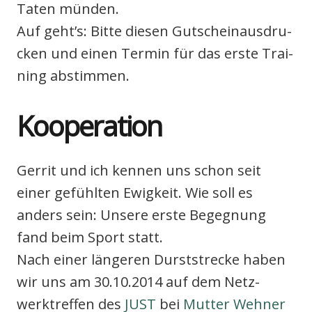
Taten mün­den.
Auf geht’s: Bit­te die­sen Gut­schein­aus­dru­
cken und einen Ter­min für das ers­te Trai­
ning abstim­men.
Koope­ra­ti­on
Ger­rit und ich ken­nen uns schon seit
einer gefühl­ten Ewig­keit. Wie soll es
anders sein: Unse­re ers­te Begeg­nung
fand beim Sport statt.
Nach einer län­ge­ren Durst­stre­cke haben
wir uns am 30.10.2014 auf dem Netz­
werktref­fen des
JUST
bei
Mut­ter Weh­ner