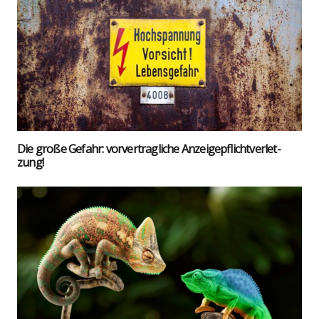
Die gro­ße Gefahr: vor­ver­trag­li­che Anzei­ge­pflicht­ver­let­
zung!