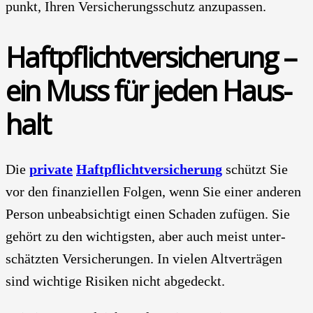
punkt, Ihren Ver­si­che­rungs­schutz anzu­pas­sen.
Haft­pflicht­ver­si­che­rung –
ein Muss für jeden Haus­
halt
Die
pri­va­te
Haft­pflicht­ver­si­che­rung
schützt Sie
vor den finan­zi­el­len Fol­gen, wenn Sie einer ande­ren
Per­son unbe­ab­sich­tigt einen Scha­den zufü­gen. Sie
gehört zu den wich­tigs­ten, aber auch meist unter­
schätz­ten Ver­si­che­run­gen. In vie­len Alt­ver­trä­gen
sind wich­ti­ge Risi­ken nicht abge­deckt.