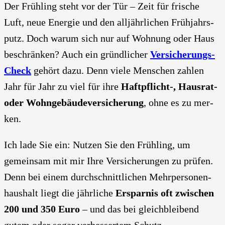
Der Früh­ling steht vor der Tür – Zeit für fri­sche
Luft, neue Ener­gie und den all­jähr­li­chen Früh­jahrs­
putz. Doch war­um sich nur auf Woh­nung oder Haus
beschrän­ken? Auch ein gründ­li­cher
Ver­si­che­rungs-
Check
gehört dazu. Denn vie­le Men­schen zah­len
Jahr für Jahr zu viel für ihre
Haftpflicht‑, Haus­rat-
oder Wohn­ge­bäu­de­ver­si­che­rung
, ohne es zu mer­
ken.
Ich lade Sie ein: Nut­zen Sie den Früh­ling, um
gemein­sam mit mir Ihre Ver­si­che­run­gen zu prü­fen.
Denn bei einem durch­schnitt­li­chen Mehr­per­so­nen­
haus­halt liegt die jähr­li­che
Erspar­nis oft zwi­schen
200 und 350 Euro
– und das bei gleich­blei­bend
gutem oder sogar ver­bes­ser­tem Schutz.