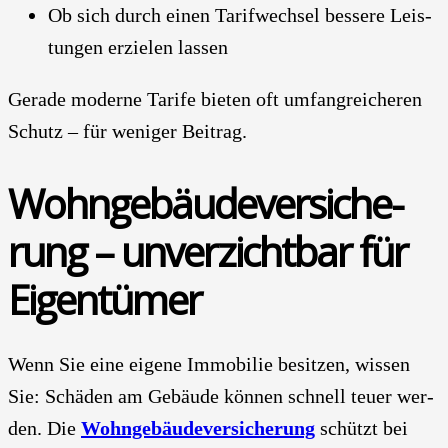
Ob sich durch einen Tarif­wech­sel bes­se­re Leis­
tun­gen erzie­len las­sen
Gera­de moder­ne Tari­fe bie­ten oft umfang­rei­che­ren
Schutz – für weni­ger Bei­trag.
Wohn­ge­bäu­de­ver­si­che­
rung – unver­zicht­bar für
Eigen­tü­mer
Wenn Sie eine eige­ne Immo­bi­lie besit­zen, wis­sen
Sie: Schä­den am Gebäu­de kön­nen schnell teu­er wer­
den. Die
Wohn­ge­bäu­de­ver­si­che­rung
schützt bei