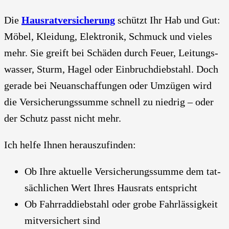
Die
Haus­rat­ver­si­che­rung
schützt Ihr Hab und Gut:
Möbel, Klei­dung, Elek­tro­nik, Schmuck und vie­les
mehr. Sie greift bei Schä­den durch Feu­er, Lei­tungs­
was­ser, Sturm, Hagel oder Ein­bruch­dieb­stahl. Doch
gera­de bei Neu­an­schaf­fun­gen oder Umzü­gen wird
die Ver­si­che­rungs­sum­me schnell zu nied­rig – oder
der Schutz passt nicht mehr.
Ich hel­fe Ihnen her­aus­zu­fin­den:
Ob Ihre aktu­el­le Ver­si­che­rungs­sum­me dem tat­
säch­li­chen Wert Ihres Haus­rats ent­spricht
Ob Fahr­rad­dieb­stahl oder gro­be Fahr­läs­sig­keit
mit­ver­si­chert sind