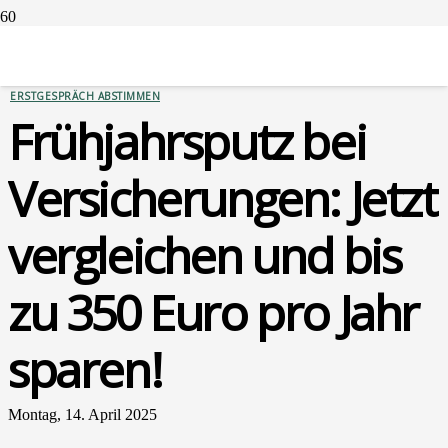
SERVICES
VERSICHERUNGEN
ERSTGESPRÄCH ABSTIMMEN
Früh­jahrs­putz bei
Ver­si­che­run­gen: Jetzt
ver­glei­chen und bis
zu 350 Euro pro Jahr
spa­ren!
Montag, 14. April 2025