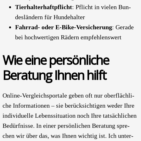
Tier­hal­ter­haft­pflicht
: Pflicht in vie­len Bun­
des­län­dern für Hun­de­hal­ter
Fahr­rad- oder E‑Bike-Ver­si­che­rung
: Gera­de
bei hoch­wer­ti­gen Rädern emp­feh­lens­wert
Wie eine per­sön­li­che
Bera­tung Ihnen hilft
Online-Ver­gleichs­por­ta­le geben oft nur ober­fläch­li­
che Infor­ma­tio­nen – sie berück­sich­ti­gen weder Ihre
indi­vi­du­el­le Lebens­si­tua­ti­on noch Ihre tat­säch­li­chen
Bedürf­nis­se. In einer per­sön­li­chen Bera­tung spre­
chen wir über das, was Ihnen wich­tig ist. Ich unter­