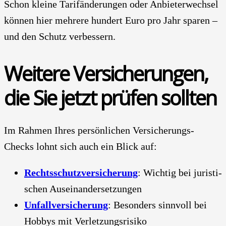
Schon klei­ne Tarif­än­de­run­gen oder Anbie­ter­wech­sel
kön­nen hier meh­re­re hun­dert Euro pro Jahr spa­ren –
und den Schutz ver­bes­sern.
Wei­te­re Ver­si­che­run­gen,
die Sie jetzt prü­fen soll­ten
Im Rah­men Ihres per­sön­li­chen Ver­si­che­rungs-
Checks lohnt sich auch ein Blick auf:
Rechts­schutz­ver­si­che­rung
: Wich­tig bei juris­ti­
schen Aus­ein­an­der­set­zun­gen
Unfall­ver­si­che­rung
: Beson­ders sinn­voll bei
Hob­bys mit Ver­let­zungs­ri­si­ko