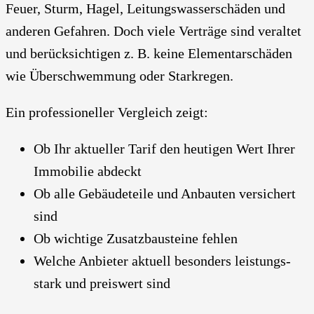
Feu­er, Sturm, Hagel, Lei­tungs­was­ser­schä­den und
ande­ren Gefah­ren. Doch vie­le Ver­trä­ge sind ver­al­tet
und berück­sich­ti­gen z. B. kei­ne Ele­men­tar­schä­den
wie Über­schwem­mung oder Stark­re­gen.
Ein pro­fes­sio­nel­ler Ver­gleich zeigt:
Ob Ihr aktu­el­ler Tarif den heu­ti­gen Wert Ihrer
Immo­bi­lie abdeckt
Ob alle Gebäu­de­tei­le und Anbau­ten ver­si­chert
sind
Ob wich­ti­ge Zusatz­bau­stei­ne feh­len
Wel­che Anbie­ter aktu­ell beson­ders leis­tungs­
stark und preis­wert sind