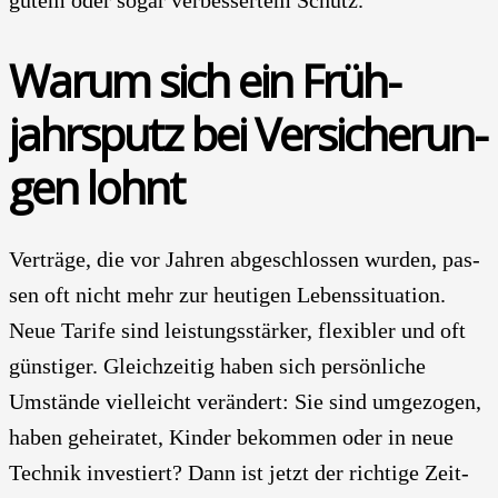
War­um sich ein Früh­
jahrs­putz bei Ver­si­che­run­
gen lohnt
Ver­trä­ge, die vor Jah­ren abge­schlos­sen wur­den, pas­
sen oft nicht mehr zur heu­ti­gen Lebens­si­tua­ti­on.
Neue Tari­fe sind leis­tungs­stär­ker, fle­xi­bler und oft
güns­ti­ger. Gleich­zei­tig haben sich per­sön­li­che
Umstän­de viel­leicht ver­än­dert: Sie sind umge­zo­gen,
haben gehei­ra­tet, Kin­der bekom­men oder in neue
Tech­nik inves­tiert? Dann ist jetzt der rich­ti­ge Zeit­