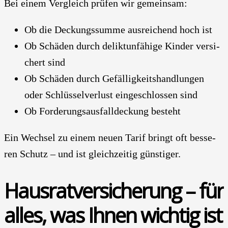
Bei einem Ver­gleich prü­fen wir gemein­sam:
Ob die Deckungs­sum­me aus­rei­chend hoch ist
Ob Schä­den durch delikt­un­fä­hi­ge Kin­der ver­si­
chert sind
Ob Schä­den durch Gefäl­lig­keits­hand­lun­gen
oder Schlüs­sel­ver­lust ein­ge­schlos­sen sind
Ob For­de­rungs­aus­fall­de­ckung besteht
Ein Wech­sel zu einem neu­en Tarif bringt oft bes­se­
ren Schutz – und ist gleich­zei­tig güns­ti­ger.
Haus­rat­ver­si­che­rung – für
alles, was Ihnen wich­tig ist