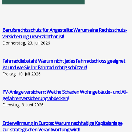
Berufs­rechts­schutz für Ange­stell­te: War­um eine Rechts­schutz­
ver­si­che­rung unver­zicht­bar ist!
Donnerstag, 23. Juli 2026
Fahr­rad­dieb­stahl: War­um nicht jedes Fahr­rad­schloss geeig­net
ist und wie Sie Ihr Fahr­rad rich­tig schüt­zen!
Freitag, 10. Juli 2026
PV-Anla­ge ver­si­chern: Wel­che Schä­den Wohn­ge­bäu­de- und All­
ge­fah­ren­ver­si­che­rung abde­cken!
Dienstag, 9. Juni 2026
Erd­er­wär­mung in Euro­pa: War­um nach­hal­ti­ge Kapi­tal­an­la­ge
zur stra­te­gi­schen Ver­ant­wor­tung wird!