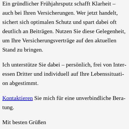
Ein gründ­li­cher Früh­jahrs­putz schafft Klar­heit –
auch bei Ihren Ver­si­che­run­gen. Wer jetzt han­delt,
sichert sich opti­ma­len Schutz und spart dabei oft
deut­lich an Bei­trä­gen. Nut­zen Sie die­se Gele­gen­heit,
um Ihre Ver­si­che­rungs­ver­trä­ge auf den aktu­el­len
Stand zu brin­gen.
Ich unter­stüt­ze Sie dabei – per­sön­lich, frei von Inter­
es­sen Drit­ter und indi­vi­du­ell auf Ihre Lebens­si­tua­ti­
on abge­stimmt.
Kon­tak­tie­ren
Sie mich für eine unver­bind­li­che Bera­
tung.
Mit bes­ten Grü­ßen