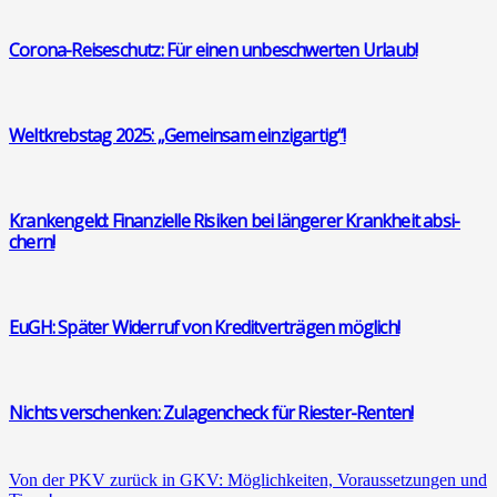
Coro­na-Rei­se­schutz: Für einen unbe­schwer­ten Urlaub!
Welt­krebs­tag 2025: „Gemein­sam ein­zig­ar­tig“!
Kran­ken­geld: Finan­zi­el­le Risi­ken bei län­ge­rer Krank­heit absi­
chern!
EuGH: Spä­ter Wider­ruf von Kre­dit­ver­trä­gen mög­lich!
Nichts ver­schen­ken: Zula­gen­check für Ries­ter-Ren­ten!
Von der PKV zurück in GKV: Mög­lich­kei­ten, Vor­aus­set­zun­gen und