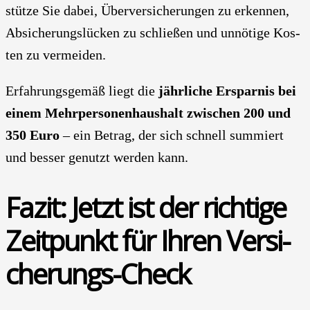
stüt­ze Sie dabei, Über­ver­si­che­run­gen zu erken­nen,
Absi­che­rungs­lü­cken zu schlie­ßen und unnö­ti­ge Kos­
ten zu ver­mei­den.
Erfah­rungs­ge­mäß liegt die
jähr­li­che Erspar­nis bei
einem Mehr­per­so­nen­haus­halt zwi­schen 200 und
350 Euro
– ein Betrag, der sich schnell sum­miert
und bes­ser genutzt wer­den kann.
Fazit: Jetzt ist der rich­ti­ge
Zeit­punkt für Ihren Ver­si­
che­rungs-Check