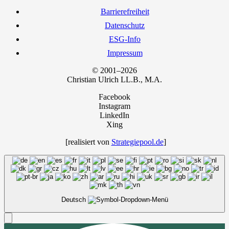
Bar­rie­re­frei­heit
Daten­schutz
ESG-Info
Impres­sum
© 2001–2026
Chris­ti­an Ulrich LL.B., M.A.
Facebook
Instagram
LinkedIn
Xing
[rea­li­siert von
Strategiepool.de
]
Deutsch