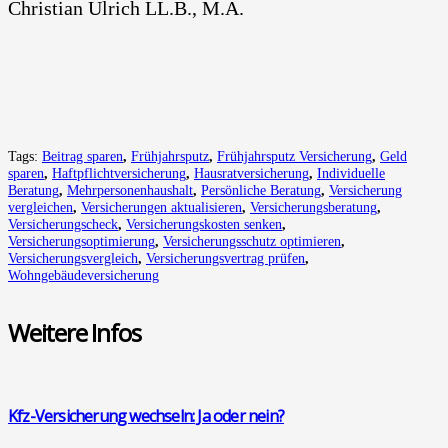
Chris­ti­an Ulrich LL.B., M.A.
Tags:
Beitrag sparen
,
Frühjahrsputz
,
Frühjahrsputz Versicherung
,
Geld
sparen
,
Haftpflichtversicherung
,
Hausratversicherung
,
Individuelle
Beratung
,
Mehrpersonenhaushalt
,
Persönliche Beratung
,
Versicherung
vergleichen
,
Versicherungen aktualisieren
,
Versicherungsberatung
,
Versicherungscheck
,
Versicherungskosten senken
,
Versicherungsoptimierung
,
Versicherungsschutz optimieren
,
Versicherungsvergleich
,
Versicherungsvertrag prüfen
,
Wohngebäudeversicherung
Wei­te­re Infos
Kfz-Ver­si­che­rung wech­seln: Ja oder nein?