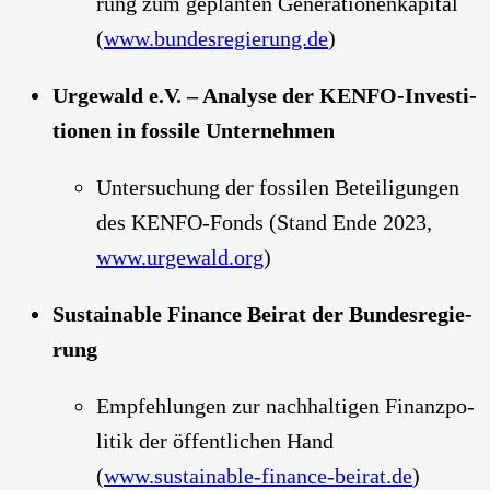
rung zum geplan­ten Gene­ra­tio­nen­ka­pi­tal
(
www.bundesregierung.de
)
Urge­wald e.V. – Ana­ly­se der KEN­FO-Inves­ti­
tio­nen in fos­si­le Unter­neh­men
Unter­su­chung der fos­si­len Betei­li­gun­gen
des KEN­FO-Fonds (Stand Ende 2023,
www.urgewald.org
)
Sus­tainable Finan­ce Bei­rat der Bun­des­re­gie­
rung
Emp­feh­lun­gen zur nach­hal­ti­gen Finanz­po­
li­tik der öffent­li­chen Hand
(
www.sustainable-finance-beirat.de
)