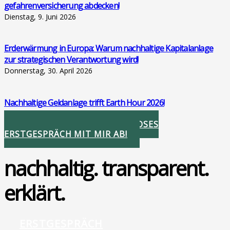
ge­fah­ren­ver­si­che­rung abde­cken!
Dienstag, 9. Juni 2026
Erd­er­wär­mung in Euro­pa: War­um nach­hal­ti­ge Kapi­tal­an­la­ge
zur stra­te­gi­schen Ver­ant­wor­tung wird!
Donnerstag, 30. April 2026
Nach­hal­ti­ge Geld­an­la­ge trifft Earth Hour 2026!
Donnerstag, 26. März 2026
STIMMEN SIE IHR KOSTENLOSES
ERSTGESPRÄCH MIT MIR AB!
nachhaltig. transparent.
erklärt.
ERSTGESPRÄCH