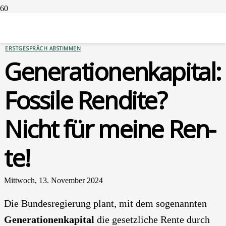
GELDANLAGEN
ERSTGESPRÄCH ABSTIMMEN
Gene­ra­tio­nen­ka­pi­tal:
Fos­si­le Ren­di­te?
Nicht für mei­ne Ren­
te!
Mittwoch, 13. November 2024
Die Bun­des­re­gie­rung plant, mit dem soge­nann­ten
Gene­ra­tio­nen­ka­pi­tal
die gesetz­li­che Ren­te durch