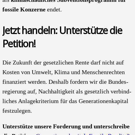
fos­si­le Kon­zer­ne
endet.
Jetzt han­deln: Unter­stüt­ze die
Peti­ti­on!
Die Zukunft der gesetz­li­chen Ren­te darf nicht auf
Kos­ten von Umwelt, Kli­ma und Men­schen­rech­ten
finan­ziert wer­den. Des­halb for­dern wir die Bun­des­
re­gie­rung auf, Nach­hal­tig­keit als gesetz­lich ver­bind­
li­ches Anla­ge­kri­te­ri­um für das Gene­ra­tio­nen­ka­pi­tal
fest­zu­le­gen.
Unter­stüt­ze unse­re For­de­rung und unter­schrei­be