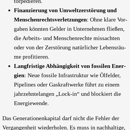
tor­pe­die­ren.
Finan­zie­rung von Umwelt­zer­stö­rung und
Men­schen­rechts­ver­let­zun­gen
: Ohne kla­re Vor­
ga­ben könn­ten Gel­der in Unter­neh­men flie­ßen,
die Arbeits- und Men­schen­rech­te miss­ach­ten
oder von der Zer­stö­rung natür­li­cher Lebens­räu­
me pro­fi­tie­ren.
Lang­fris­ti­ge Abhän­gig­keit von fos­si­len Ener­
gien
: Neue fos­si­le Infra­struk­tur wie Ölfel­der,
Pipe­lines oder Gas­kraft­wer­ke führt zu einem
jahr­zehn­te­lan­gen „Lock-in“ und blo­ckiert die
Ener­gie­wen­de.
Das Gene­ra­tio­nen­ka­pi­tal darf nicht die Feh­ler der
Ver­gan­gen­heit wie­der­ho­len. Es muss in nach­hal­ti­ge,