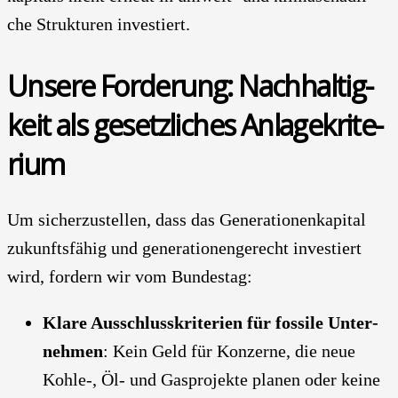
che Struk­tu­ren inves­tiert.
Unse­re For­de­rung: Nach­hal­tig­
keit als gesetz­li­ches Anla­ge­kri­te­
ri­um
Um sicher­zu­stel­len, dass das Gene­ra­tio­nen­ka­pi­tal
zukunfts­fä­hig und gene­ra­tio­nen­ge­recht inves­tiert
wird, for­dern wir vom Bun­des­tag:
Kla­re Aus­schluss­kri­te­ri­en für fos­si­le Unter­
neh­men
: Kein Geld für Kon­zer­ne, die neue
Kohle‑, Öl- und Gas­pro­jek­te pla­nen oder kei­ne