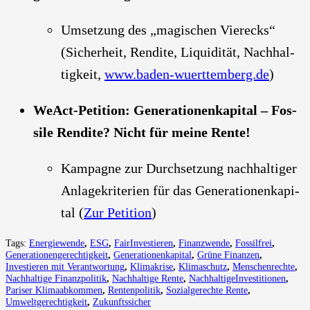
Umset­zung des „magi­schen Vier­ecks“
(Sicher­heit, Ren­di­te, Liqui­di­tät, Nach­hal­
tig­keit,
www.baden-wuerttemberg.de
)
WeAct-Peti­ti­on: Gene­ra­tio­nen­ka­pi­tal – Fos­
si­le Ren­di­te? Nicht für mei­ne Ren­te!
Kam­pa­gne zur Durch­set­zung nach­hal­ti­ger
Anla­ge­kri­te­ri­en für das Gene­ra­tio­nen­ka­pi­
tal (
Zur Peti­ti­on
)
Tags:
Energiewende
,
ESG
,
FairInvestieren
,
Finanzwende
,
Fossilfrei
,
Generationengerechtigkeit
,
Generationenkapital
,
Grüne Finanzen
,
Investieren mit Verantwortung
,
Klimakrise
,
Klimaschutz
,
Menschenrechte
,
Nachhaltige Finanzpolitik
,
Nachhaltige Rente
,
NachhaltigeInvestitionen
,
Pariser Klimaabkommen
,
Rentenpolitik
,
Sozialgerechte Rente
,
Umweltgerechtigkeit
,
Zukunftssicher