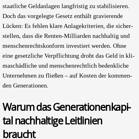
staat­li­che Geld­an­la­gen lang­fris­tig zu sta­bi­li­sie­ren.
Doch das vor­ge­leg­te Gesetz ent­hält gra­vie­ren­de
Lücken: Es feh­len kla­re Anla­ge­kri­te­ri­en, die sicher­
stel­len, dass die Ren­ten-Mil­li­ar­den nach­hal­tig und
men­schen­rechts­kon­form inves­tiert wer­den. Ohne
eine gesetz­li­che Ver­pflich­tung droht das Geld in kli­
ma­schäd­li­che und men­schen­recht­lich bedenk­li­che
Unter­neh­men zu flie­ßen – auf Kos­ten der kom­men­
den Gene­ra­tio­nen.
War­um das Gene­ra­tio­nen­ka­pi­
tal nach­hal­ti­ge Leit­li­ni­en
braucht