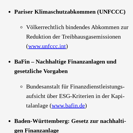
Pari­ser Kli­ma­schutz­ab­kom­men (UNFCCC)
Völ­ker­recht­lich bin­den­des Abkom­men zur
Reduk­ti­on der Treib­haus­gas­emis­sio­nen
(
www.unfccc.int
)
BaFin – Nach­hal­ti­ge Finanz­an­la­gen und
gesetz­li­che Vor­ga­ben
Bun­des­an­stalt für Finanz­dienst­leis­tungs­
auf­sicht über ESG-Kri­te­ri­en in der Kapi­
tal­an­la­ge (
www.bafin.de
)
Baden-Würt­tem­berg: Gesetz zur nach­hal­ti­
gen Finanz­an­la­ge