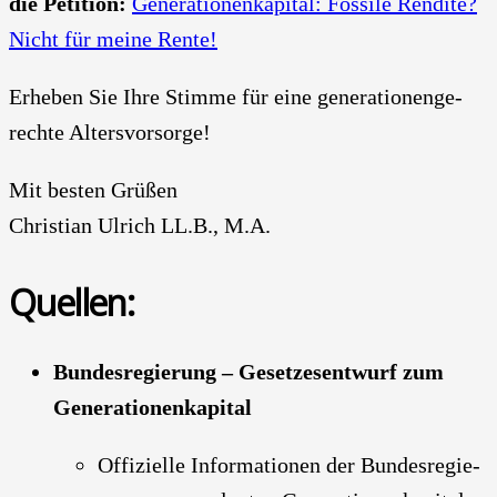
die Peti­ti­on:
Gene­ra­tio­nen­ka­pi­tal: Fos­si­le Ren­di­te?
Nicht für mei­ne Ren­te!
Erhe­ben Sie Ihre Stim­me für eine gene­ra­tio­nen­ge­
rech­te Alters­vor­sor­ge!
Mit bes­ten Grü­ßen
Chris­ti­an Ulrich LL.B., M.A.
Quel­len:
Bun­des­re­gie­rung – Geset­zes­ent­wurf zum
Gene­ra­tio­nen­ka­pi­tal
Offi­zi­el­le Infor­ma­tio­nen der Bun­des­re­gie­