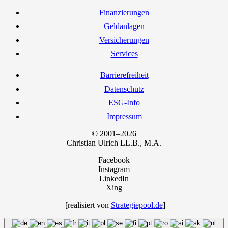
Finan­zie­run­gen
Geld­an­la­gen
Ver­si­che­run­gen
Ser­vices
Bar­rie­re­frei­heit
Daten­schutz
ESG-Info
Impres­sum
© 2001–2026
Chris­ti­an Ulrich LL.B., M.A.
Facebook
Instagram
LinkedIn
Xing
[rea­li­siert von
Strategiepool.de
]