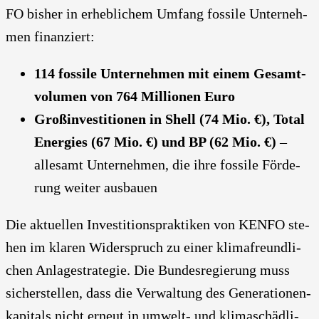
FO bis­her in erheb­li­chem Umfang fos­si­le Unter­neh­
men finan­ziert:
114 fos­si­le Unter­neh­men mit einem Gesamt­
vo­lu­men von 764 Mil­lio­nen Euro
Groß­in­ves­ti­tio­nen in Shell (74 Mio. €), Total
Ener­gies (67 Mio. €) und BP (62 Mio. €)
–
alle­samt Unter­neh­men, die ihre fos­si­le För­de­
rung wei­ter aus­bau­en
Die aktu­el­len Inves­ti­ti­ons­prak­ti­ken von KEN­FO ste­
hen im kla­ren Wider­spruch zu einer kli­ma­freund­li­
chen Anla­ge­stra­te­gie. Die Bun­des­re­gie­rung muss
sicher­stel­len, dass die Ver­wal­tung des Gene­ra­tio­nen­
ka­pi­tals nicht erneut in umwelt- und kli­ma­schäd­li­