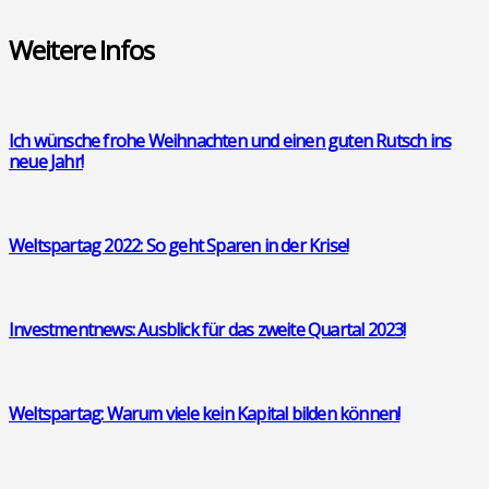
Wei­te­re Infos
Ich wün­sche fro­he Weih­nach­ten und einen guten Rutsch ins
neue Jahr!
Welt­spar­tag 2022: So geht Spa­ren in der Kri­se!
Invest­ment­news: Aus­blick für das zwei­te Quar­tal 2023!
Welt­spar­tag: War­um vie­le kein Kapi­tal bil­den kön­nen!