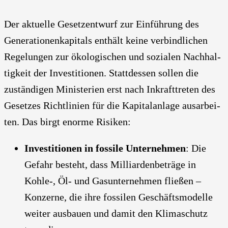
Der aktu­el­le Gesetz­ent­wurf zur Ein­füh­rung des
Gene­ra­tio­nen­ka­pi­tals ent­hält kei­ne ver­bind­li­chen
Rege­lun­gen zur öko­lo­gi­schen und sozia­len Nach­hal­
tig­keit der Inves­ti­tio­nen. Statt­des­sen sol­len die
zustän­di­gen Minis­te­ri­en erst nach Inkraft­tre­ten des
Geset­zes Richt­li­ni­en für die Kapi­tal­an­la­ge aus­ar­bei­
ten. Das birgt enor­me Risi­ken:
Inves­ti­tio­nen in fos­si­le Unter­neh­men
: Die
Gefahr besteht, dass Mil­li­ar­den­be­trä­ge in
Kohle‑, Öl- und Gas­un­ter­neh­men flie­ßen –
Kon­zer­ne, die ihre fos­si­len Geschäfts­mo­del­le
wei­ter aus­bau­en und damit den Kli­ma­schutz