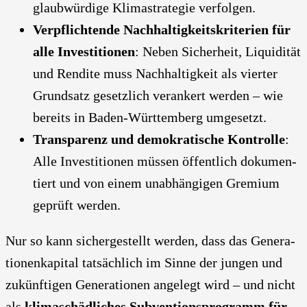
glaub­wür­di­ge Kli­ma­stra­te­gie ver­fol­gen.
Ver­pflich­ten­de Nach­hal­tig­keits­kri­te­ri­en für
alle Inves­ti­tio­nen
: Neben Sicher­heit, Liqui­di­tät
und Ren­di­te muss Nach­hal­tig­keit als vier­ter
Grund­satz gesetz­lich ver­an­kert wer­den – wie
bereits in Baden-Würt­tem­berg umge­setzt.
Trans­pa­renz und demo­kra­ti­sche Kon­trol­le
:
Alle Inves­ti­tio­nen müs­sen öffent­lich doku­men­
tiert und von einem unab­hän­gi­gen Gre­mi­um
geprüft wer­den.
Nur so kann sicher­ge­stellt wer­den, dass das Gene­ra­
tio­nen­ka­pi­tal tat­säch­lich im Sin­ne der jun­gen und
zukünf­ti­gen Gene­ra­tio­nen ange­legt wird – und nicht
als
kli­ma­schäd­li­ches Sub­ven­ti­ons­pro­gramm für