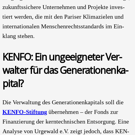
zukunfts­si­che­re Unter­neh­men und Pro­jek­te inves­
tiert wer­den, die mit den Pari­ser Kli­ma­zie­len und
inter­na­tio­na­len Men­schen­rechts­stan­dards im Ein­
klang ste­hen.
KEN­FO: Ein unge­eig­ne­ter Ver­
wal­ter für das Gene­ra­tio­nen­ka­
pi­tal?
Die Ver­wal­tung des Gene­ra­tio­nen­ka­pi­tals soll die
KEN­FO-Stif­tung
über­neh­men – der Fonds zur
Finan­zie­rung der kern­tech­ni­schen Ent­sor­gung. Eine
Ana­ly­se von Urge­wald e.V. zeigt jedoch, dass KEN­