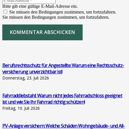
Bitte gib eine gültige E-Mail-Adresse ein.
Sie müssen den Bedingungen zustimmen, um fortzufahren.
Sie müssen den Bedingungen zustimmen, um fortzufahren.
KOMMENTAR ABSCHICKEN
Berufs­rechts­schutz für Ange­stell­te: War­um eine Rechts­schutz­
ver­si­che­rung unver­zicht­bar ist!
Donnerstag, 23. Juli 2026
Fahr­rad­dieb­stahl: War­um nicht jedes Fahr­rad­schloss geeig­net
ist und wie Sie Ihr Fahr­rad rich­tig schüt­zen!
Freitag, 10. Juli 2026
PV-Anla­ge ver­si­chern: Wel­che Schä­den Wohn­ge­bäu­de- und All­