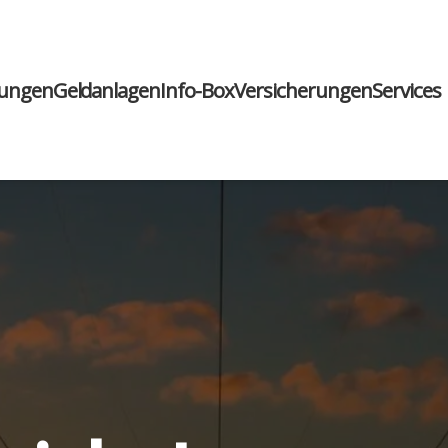
run­gen
Geld­an­la­gen
Info-Box
Ver­si­che­run­gen
Ser­vices