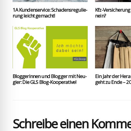
1A Kun­den­ser­vice: Scha­dens­re­gu­lie­
Kfz-Ver­si­che­rung
rung leicht gemacht!
nein?
Blog­ge­rin­nen und Blog­ger mit Neu­
Ein Jahr der Her­a
gier: Die GLS Blog-Koope­ra­ti­ve!
geht zu Ende – 20
Schreibe einen Komm