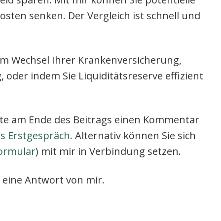
os­ten sen­ken. Der Ver­gleich ist schnell und
 Wech­sel Ihrer Kran­ken­ver­si­che­rung,
 oder indem Sie Liqui­di­täts­re­ser­ve effi­zi­ent
bit­te am Ende des Bei­trags einen Kom­men­tar
es Erst­ge­spräch
. Alter­na­tiv kön­nen Sie sich
or­mu­lar
) mit mir in Ver­bin­dung set­zen.
h eine Ant­wort von mir.