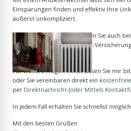
Ein­spa­run­gen fin­den und effek­tiv Ihre Unk
äußerst unkom­pli­ziert.
P.S. Mehr Geld spa­ren kön­nen Sie auch beim
Ihres Gas­an­bie­ters, Ihrer Kfz-Ver­si­che­rung,
gestal­ten.
Für wei­te­re Fra­gen hin­ter­las­sen Sie mir 
oder Sie ver­ein­ba­ren direkt ein
kos­ten­frei­
per
Direkt­nach­richt
(
oder Mit­tels Kon­takt­f
In jedem Fall erhal­ten Sie schnellst mög­lic
Mit den bes­ten Grü­ßen