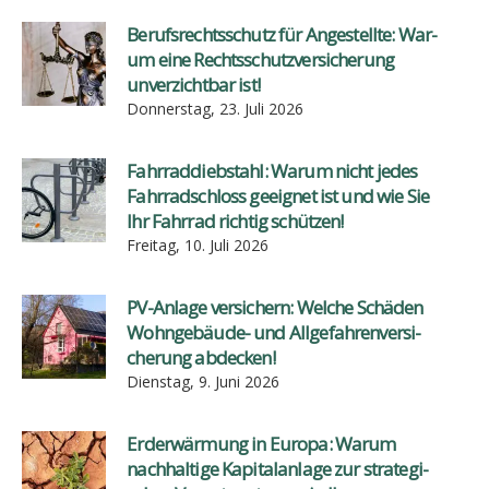
Berufs­rechts­schutz für Ange­stell­te: War­
um eine Rechts­schutz­ver­si­che­rung
unver­zicht­bar ist!
Donnerstag, 23. Juli 2026
Fahr­rad­dieb­stahl: War­um nicht jedes
Fahr­rad­schloss geeig­net ist und wie Sie
Ihr Fahr­rad rich­tig schüt­zen!
Freitag, 10. Juli 2026
PV-Anla­ge ver­si­chern: Wel­che Schä­den
Wohn­ge­bäu­de- und All­ge­fah­ren­ver­si­
che­rung abde­cken!
Dienstag, 9. Juni 2026
Erd­er­wär­mung in Euro­pa: War­um
nach­hal­ti­ge Kapi­tal­an­la­ge zur stra­te­gi­