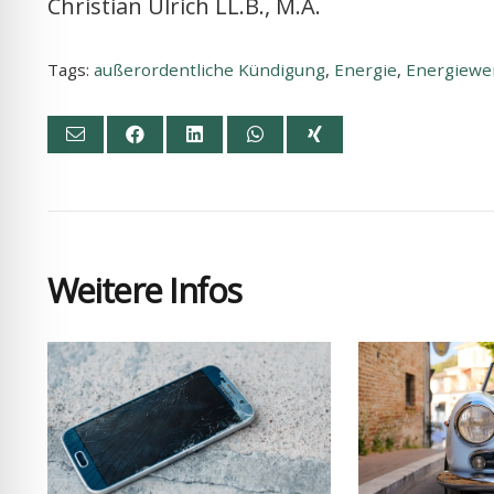
Chris­ti­an Ulrich LL.B., M.A.
Tags:
außerordentliche Kündigung
,
Energie
,
Energiewe
Wei­te­re Infos