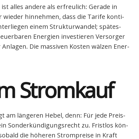
st alles ande­re als erfreu­lich: Gera­de in
wie­der hin­neh­men, dass die Tari­fe kon­ti­
nter­lie­gen einem Struk­tur­wan­del; spä­tes­
er­ba­ren Ener­gien inves­tie­ren Ver­sor­ger
nla­gen. Die mas­si­ven Kos­ten wäl­zen Ener­
m Strom­kauf
ngt am län­ge­ren Hebel, denn: Für jede Preis­
n Son­der­kün­di­gungs­recht zu. Frist­los kön­
sobald die höhe­ren Strom­prei­se in Kraft