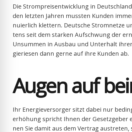
Die Strom­preis­ent­wick­lung in Deutsch­land i
den letz­ten Jah­ren muss­ten Kun­den immer 
nu­ier­lich klet­tern. Deut­sche Strom­net­ze u
tens seit dem star­ken Auf­schwung der erneu­
Unsum­men in Aus­bau und Unter­halt ihrer A
gie­rie­sen dann ger­ne auf ihre Kun­den ab.
Augen auf bei
Ihr Ener­gie­ver­sor­ger sitzt dabei nur bedi
er­hö­hung spricht Ihnen der Gesetz­ge­ber ei
nen Sie damit aus dem Ver­trag aus­tre­ten, 