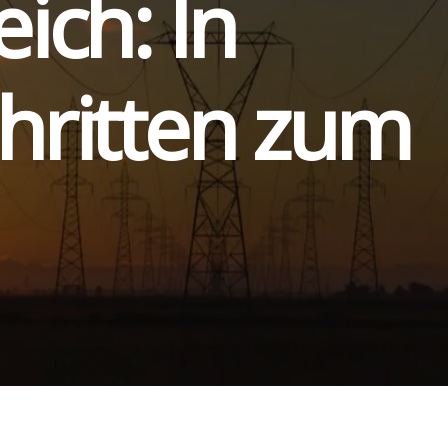
eich: In
hrit­ten zum