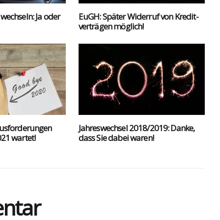
 wech­seln: Ja oder
EuGH: Spä­ter Wider­ruf von Kre­dit­
ver­trä­gen mög­lich!
us­for­de­run­gen
Jah­res­wech­sel 2018/2019: Dan­ke,
21 war­tet!
dass Sie dabei waren!
entar