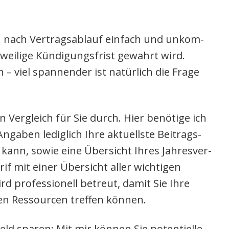
ch nach Ver­trags­ab­lauf ein­fach und unkom­
wei­li­ge Kün­di­gungs­frist gewahrt wird.
 – viel span­nen­der ist natür­lich die Fra­ge
 Ver­gleich für Sie durch. Hier benö­ti­ge ich
nga­ben ledig­lich Ihre aktu­ells­te Bei­trags­
 kann, sowie eine Über­sicht Ihres Jah­res­ver­
if mit einer Über­sicht aller wich­ti­gen
ird pro­fes­sio­nell betreut, damit Sie Ihre
en Res­sour­cen tref­fen kön­nen.
ld spa­ren: Mit mir kön­nen Sie poten­ti­el­le