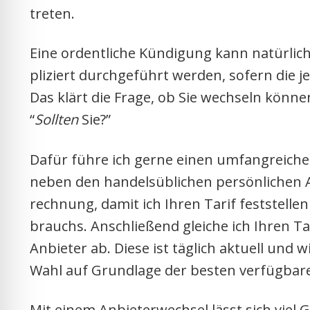
tre­ten.
Eine ordent­li­che Kün­di­gung kann natür­li
pli­ziert durch­ge­führt wer­den, sofern die je
Das klärt die Fra­ge, ob Sie wech­seln kön­nen
“
Soll­ten
Sie?”
Dafür füh­re ich ger­ne einen umfang­rei­chen
neben den han­dels­üb­li­chen per­sön­li­chen A
rech­nung, damit ich Ihren Tarif fest­stel­len
brauchs. Anschlie­ßend glei­che ich Ihren Tar
Anbie­ter ab. Die­se ist täg­lich aktu­ell und w
Wahl auf Grund­la­ge der bes­ten ver­füg­ba­r
Mit einem Anbie­ter­wech­sel lässt sich viel Ge