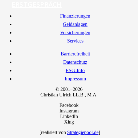
ERSTGESPRÄCH
Finan­zie­run­gen
Geld­an­la­gen
Ver­si­che­run­gen
Ser­vices
Bar­rie­re­frei­heit
Daten­schutz
ESG-Info
Impres­sum
© 2001–2026
Chris­ti­an Ulrich LL.B., M.A.
Facebook
Instagram
LinkedIn
Xing
[rea­li­siert von
Strategiepool.de
]