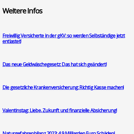
Wei­te­re Infos
Frei­wil­lig Ver­si­cher­te in der gKV: so wer­den Selb­stän­di­ge jetzt
ent­las­tet!
Das neue Geld­wä­sche­ge­setz: Das hat sich geän­dert!
Die gesetz­li­che Kran­ken­ver­si­che­rung: Rich­tig Kas­se machen!
Valen­tins­tag: Lie­be, Zukunft und finan­zi­el­le Absi­che­rung!
Natur­ge­fah­ren­bi­lanz 2023: 4,9 Mil­li­ar­den Euro Schä­den!