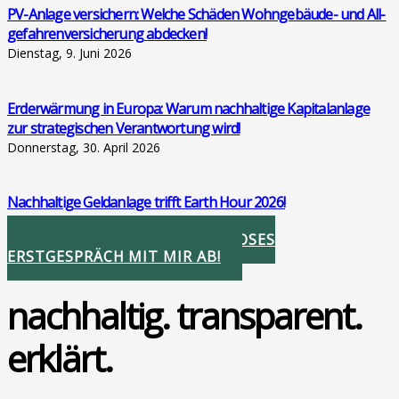
PV-Anla­ge ver­si­chern: Wel­che Schä­den Wohn­ge­bäu­de- und All­
ge­fah­ren­ver­si­che­rung abde­cken!
Dienstag, 9. Juni 2026
Erd­er­wär­mung in Euro­pa: War­um nach­hal­ti­ge Kapi­tal­an­la­ge
zur stra­te­gi­schen Ver­ant­wor­tung wird!
Donnerstag, 30. April 2026
Nach­hal­ti­ge Geld­an­la­ge trifft Earth Hour 2026!
Donnerstag, 26. März 2026
STIMMEN SIE IHR KOSTENLOSES
ERSTGESPRÄCH MIT MIR AB!
nachhaltig. transparent.
erklärt.