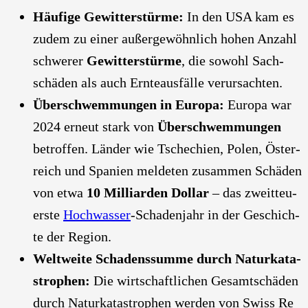
Häu­fi­ge Gewit­ter­stür­me:
In den USA kam es
zudem zu einer außer­ge­wöhn­lich hohen Anzahl
schwe­rer
Gewit­ter­stür­me
, die sowohl Sach­
schä­den als auch Ern­te­aus­fäl­le ver­ur­sach­ten.
Über­schwem­mun­gen in Euro­pa:
Euro­pa war
2024 erneut stark von
Über­schwem­mun­gen
betrof­fen. Län­der wie Tsche­chi­en, Polen, Öster­
reich und Spa­ni­en mel­de­ten zusam­men Schä­den
von etwa
10 Mil­li­ar­den Dol­lar
– das zweit­teu­
ers­te
Hoch­was­ser
-Scha­den­jahr in der Geschich­
te der Regi­on.
Welt­wei­te Scha­dens­sum­me durch Natur­ka­ta­
stro­phen:
Die wirt­schaft­li­chen Gesamt­schä­den
durch Natur­ka­ta­stro­phen wer­den von Swiss Re