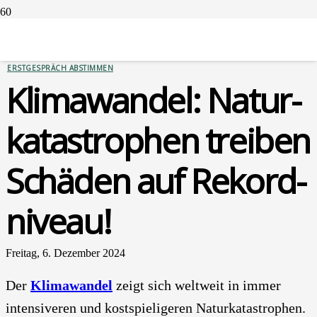
SERVICES
VERSICHERUNGEN
ERSTGESPRÄCH ABSTIMMEN
Kli­ma­wan­del: Natur­
ka­ta­stro­phen trei­ben
Schä­den auf Rekord­
ni­veau!
Freitag, 6. Dezember 2024
Der
Kli­ma­wan­del
zeigt sich welt­weit in immer
inten­si­ve­ren und kost­spie­li­ge­ren Natur­ka­ta­stro­phen.