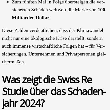
Zum fünf­ten Mal in Fol­ge über­stei­gen die ver­
si­cher­ten Schä­den welt­weit die Mar­ke von
100
Mil­li­ar­den Dol­lar
.
Die­se Zah­len ver­deut­li­chen, dass der Kli­ma­wan­del
nicht nur eine öko­lo­gi­sche Kri­se dar­stellt, son­dern
auch immense wirt­schaft­li­che Fol­gen hat – für Ver­
si­che­run­gen, Unter­neh­men und Pri­vat­per­so­nen glei­
cher­ma­ßen.
Was zeigt die Swiss Re
Stu­die über das Scha­den­
jahr 2024?