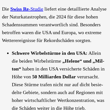
Die
Swiss Re
-Stu­die
lie­fert eine detail­lier­te Ana­ly­se
der Natur­ka­ta­stro­phen, die 2024 für die­se hohen
Scha­dens­sum­men ver­ant­wort­lich sind. Beson­ders
betrof­fen waren die USA und Euro­pa, wo extre­me
Wet­ter­ereig­nis­se für Rekord­schä­den sorg­ten.
Schwe­re Wir­bel­stür­me in den USA:
Allein
die bei­den Wir­bel­stür­me
„Hele­ne“ und „Mil­
ton“
haben in den USA ver­si­cher­te Schä­den in
Höhe von
50 Mil­li­ar­den Dol­lar
ver­ur­sacht.
Die­se Stür­me tra­fen nicht nur auf dicht besie­
del­te Gebie­te, son­dern auch auf Regio­nen mit
hoher wirt­schaft­li­cher Wert­kon­zen­tra­ti­on, was
die Schä­den wei­ter in die Höhe trieb.