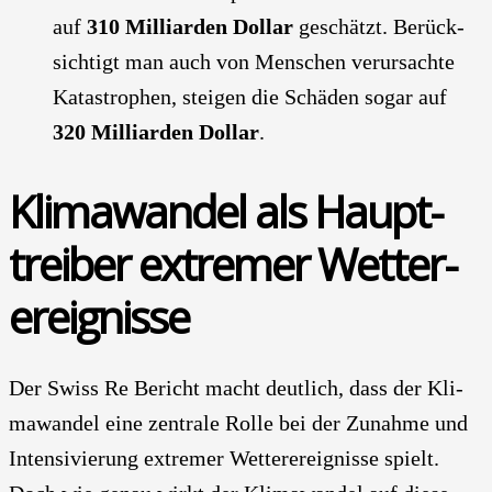
auf
310 Mil­li­ar­den Dol­lar
geschätzt. Berück­
sich­tigt man auch von Men­schen ver­ur­sach­te
Kata­stro­phen, stei­gen die Schä­den sogar auf
320 Mil­li­ar­den Dol­lar
.
Kli­ma­wan­del als Haupt­
trei­ber extre­mer Wet­ter­
ereig­nis­se
Der Swiss Re Bericht macht deut­lich, dass der Kli­
ma­wan­del eine zen­tra­le Rol­le bei der Zunah­me und
Inten­si­vie­rung extre­mer Wet­ter­ereig­nis­se spielt.