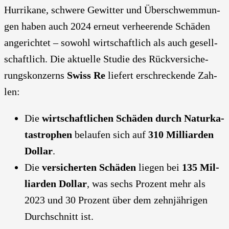
Hur­ri­ka­ne, schwe­re Gewit­ter und Über­schwem­mun­
gen haben auch 2024 erneut ver­hee­ren­de Schä­den
ange­rich­tet – sowohl wirt­schaft­lich als auch gesell­
schaft­lich. Die aktu­el­le Stu­die des Rück­ver­si­che­
rungs­kon­zerns
Swiss Re
lie­fert erschre­cken­de Zah­
len:
Die
wirt­schaft­li­chen Schä­den durch Natur­ka­
ta­stro­phen
belau­fen sich auf
310 Mil­li­ar­den
Dol­lar
.
Die
ver­si­cher­ten Schä­den
lie­gen bei
135 Mil­
li­ar­den Dol­lar
, was sechs Pro­zent mehr als
2023 und 30 Pro­zent über dem zehn­jäh­ri­gen
Durch­schnitt ist.