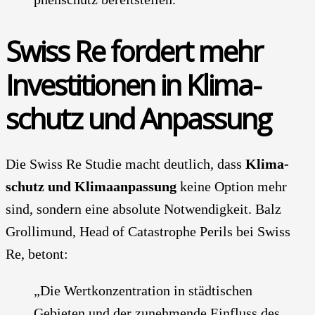
Swiss Re for­dert mehr
Inves­ti­tio­nen in Kli­ma­
schutz und Anpas­sung
Die Swiss Re Stu­die macht deut­lich, dass
Kli­ma­
schutz und Kli­ma­an­pas­sung
kei­ne Opti­on mehr
sind, son­dern eine abso­lu­te Not­wen­dig­keit. Balz
Grol­li­mund, Head of Cata­stro­phe Peri­ls bei Swiss
Re, betont:
„Die Wert­kon­zen­tra­ti­on in städ­ti­schen
Gebie­ten und der zuneh­men­de Ein­fluss des