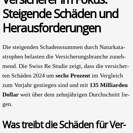
Stei­gen­de Schä­den und
Her­aus­for­de­run­gen
Die stei­gen­den Scha­dens­sum­men durch Natur­ka­ta­
stro­phen belas­ten die Ver­si­che­rungs­bran­che zuneh­
mend. Die Swiss Re Stu­die zeigt, dass die ver­si­cher­
ten Schä­den 2024 um
sechs Pro­zent
im Ver­gleich
zum Vor­jahr gestie­gen sind und mit
135 Mil­li­ar­den
Dol­lar
weit über dem zehn­jäh­ri­gen Durch­schnitt lie­
gen.
Was treibt die Schä­den für Ver­