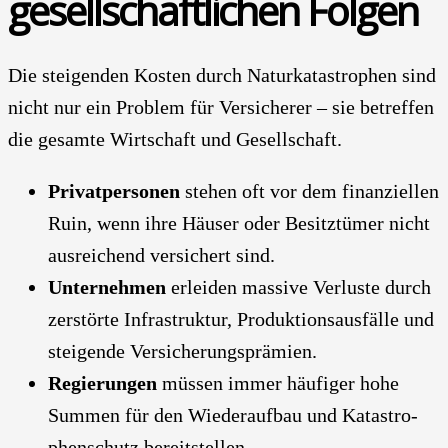
gesell­schaft­li­chen Fol­gen
Die stei­gen­den Kos­ten durch Natur­ka­ta­stro­phen sind
nicht nur ein Pro­blem für Ver­si­che­rer – sie betref­fen
die gesam­te Wirt­schaft und Gesell­schaft.
Pri­vat­per­so­nen
ste­hen oft vor dem finan­zi­el­len
Ruin, wenn ihre Häu­ser oder Besitz­tü­mer nicht
aus­rei­chend ver­si­chert sind.
Unter­neh­men
erlei­den mas­si­ve Ver­lus­te durch
zer­stör­te Infra­struk­tur, Pro­duk­ti­ons­aus­fäl­le und
stei­gen­de Ver­si­che­rungs­prä­mi­en.
Regie­run­gen
müs­sen immer häu­fi­ger hohe
Sum­men für den Wie­der­auf­bau und Kata­stro­
phen­schutz bereit­stel­len.