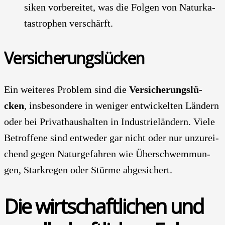
si­ken vor­be­rei­tet, was die Fol­gen von Natur­ka­
ta­stro­phen ver­schärft.
Ver­si­che­rungs­lü­cken
Ein wei­te­res Pro­blem sind die
Ver­si­che­rungs­lü­
cken
, ins­be­son­de­re in weni­ger ent­wi­ckel­ten Län­dern
oder bei Pri­vat­haus­hal­ten in Indus­trie­län­dern. Vie­le
Betrof­fe­ne sind ent­we­der gar nicht oder nur unzu­rei­
chend gegen Natur­ge­fah­ren wie Über­schwem­mun­
gen, Stark­re­gen oder Stür­me abge­si­chert.
Die wirt­schaft­li­chen und