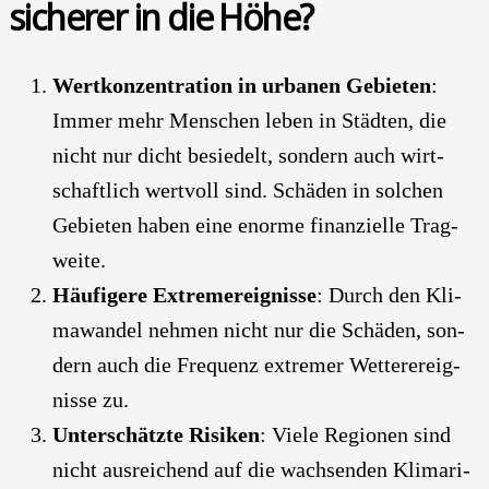
si­che­rer in die Höhe?
Wert­kon­zen­tra­ti­on in urba­nen Gebie­ten
:
Immer mehr Men­schen leben in Städ­ten, die
nicht nur dicht besie­delt, son­dern auch wirt­
schaft­lich wert­voll sind. Schä­den in sol­chen
Gebie­ten haben eine enor­me finan­zi­el­le Trag­
wei­te.
Häu­fi­ge­re Extrem­ereig­nis­se
: Durch den Kli­
ma­wan­del neh­men nicht nur die Schä­den, son­
dern auch die Fre­quenz extre­mer Wet­ter­ereig­
nis­se zu.
Unter­schätz­te Risi­ken
: Vie­le Regio­nen sind
nicht aus­rei­chend auf die wach­sen­den Kli­ma­ri­