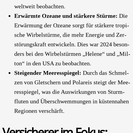
welt­weit beob­ach­ten.
Erwärm­te Ozea­ne und stär­ke­re Stür­me:
Die
Erwär­mung der Ozea­ne sorgt für stär­ke­re tro­pi­
sche Wir­bel­stür­me, die mehr Ener­gie und Zer­
stö­rungs­kraft ent­wi­ckeln. Dies war 2024 beson­
ders bei den Wir­bel­stür­men „Hele­ne“ und „Mil­
ton“ in den USA zu beob­ach­ten.
Stei­gen­der Mee­res­spie­gel:
Durch das Schmel­
zen von Glet­schern und Polar­eis steigt der Mee­
res­spie­gel, was die Aus­wir­kun­gen von Sturm­
flu­ten und Über­schwem­mun­gen in küs­ten­na­hen
Regio­nen ver­schärft.
Ver­si­che­rer im Fokus: