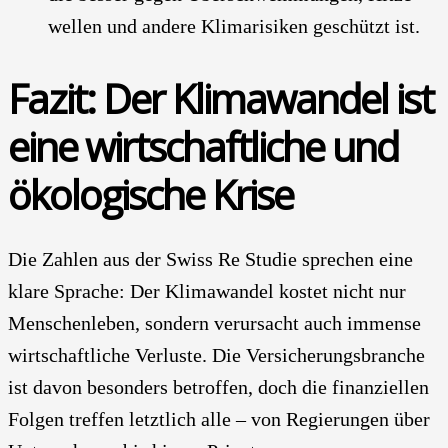
wel­len und ande­re Kli­ma­ri­si­ken geschützt ist.
Fazit: Der Kli­ma­wan­del ist
eine wirt­schaft­li­che und
öko­lo­gi­sche Kri­se
Die Zah­len aus der Swiss Re Stu­die spre­chen eine
kla­re Spra­che: Der Kli­ma­wan­del kos­tet nicht nur
Men­schen­le­ben, son­dern ver­ur­sacht auch immense
wirt­schaft­li­che Ver­lus­te. Die Ver­si­che­rungs­bran­che
ist davon beson­ders betrof­fen, doch die finan­zi­el­len
Fol­gen tref­fen letzt­lich alle – von Regie­run­gen über