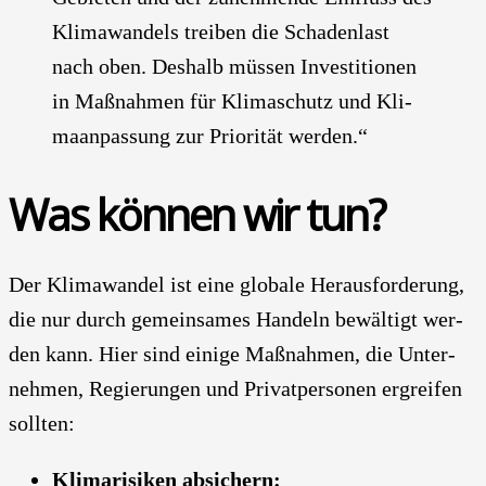
Kli­ma­wan­dels trei­ben die Scha­den­last
nach oben. Des­halb müs­sen Inves­ti­tio­nen
in Maß­nah­men für Kli­ma­schutz und Kli­
ma­an­pas­sung zur Prio­ri­tät wer­den.“
Was kön­nen wir tun?
Der Kli­ma­wan­del ist eine glo­ba­le Her­aus­for­de­rung,
die nur durch gemein­sa­mes Han­deln bewäl­tigt wer­
den kann. Hier sind eini­ge Maß­nah­men, die Unter­
neh­men, Regie­run­gen und Pri­vat­per­so­nen ergrei­fen
soll­ten:
Kli­ma­ri­si­ken absi­chern: