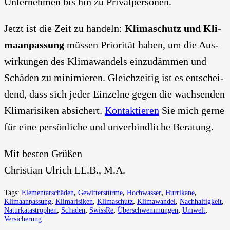
Unter­neh­men bis hin zu Pri­vat­per­so­nen.
Jetzt ist die Zeit zu han­deln:
Kli­ma­schutz und Kli­
ma­an­pas­sung
müs­sen Prio­ri­tät haben, um die Aus­
wir­kun­gen des Kli­ma­wan­dels ein­zu­däm­men und
Schä­den zu mini­mie­ren. Gleich­zei­tig ist es ent­schei­
dend, dass sich jeder Ein­zel­ne gegen die wach­sen­den
Kli­ma­ri­si­ken absi­chert.
Kon­tak­tie­ren
Sie mich ger­ne
für eine per­sön­li­che und unver­bind­li­che Bera­tung.
Mit bes­ten Grü­ßen
Chris­ti­an Ulrich LL.B., M.A.
Tags:
Elementarschäden
,
Gewitterstürme
,
Hochwasser
,
Hurrikane
,
Klimaanpassung
,
Klimarisiken
,
Klimaschutz
,
Klimawandel
,
Nachhaltigkeit
,
Naturkatastrophen
,
Schaden
,
SwissRe
,
Überschwemmungen
,
Umwelt
,
Versicherung