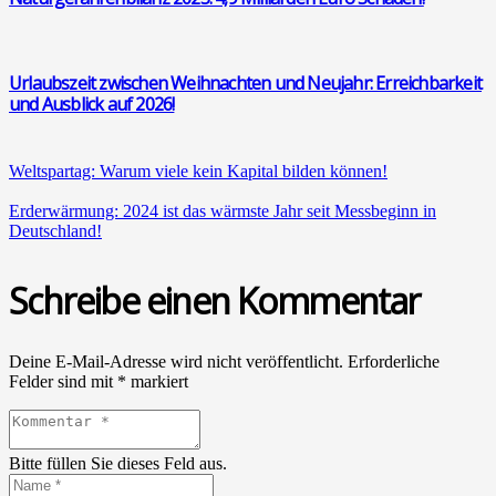
Urlaubs­zeit zwi­schen Weih­nach­ten und Neu­jahr: Erreich­bar­keit
und Aus­blick auf 2026!
Welt­spar­tag: War­um vie­le kein Kapi­tal bil­den kön­nen!
Erd­er­wär­mung: 2024 ist das wärms­te Jahr seit Mess­be­ginn in
Deutsch­land!
Schreibe einen Kommentar
Deine E-Mail-Adresse wird nicht veröffentlicht.
Erforderliche
Felder sind mit
*
markiert
Bitte füllen Sie dieses Feld aus.