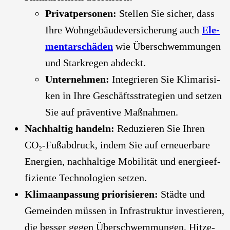
Pri­vat­per­so­nen:
Stel­len Sie sicher, dass
Ihre Wohn­ge­bäu­de­ver­si­che­rung auch
Ele­
men­tar­schä­den
wie Über­schwem­mun­gen
und Stark­re­gen abdeckt.
Unter­neh­men:
Inte­grie­ren Sie Kli­ma­ri­si­
ken in Ihre Geschäfts­stra­te­gien und set­zen
Sie auf prä­ven­ti­ve Maß­nah­men.
Nach­hal­tig han­deln:
Redu­zie­ren Sie Ihren
CO₂-Fuß­ab­druck, indem Sie auf erneu­er­ba­re
Ener­gien, nach­hal­ti­ge Mobi­li­tät und ener­gie­ef­
fi­zi­en­te Tech­no­lo­gien set­zen.
Kli­ma­an­pas­sung prio­ri­sie­ren:
Städ­te und
Gemein­den müs­sen in Infra­struk­tur inves­tie­ren,
die bes­ser gegen Über­schwem­mun­gen, Hit­ze­