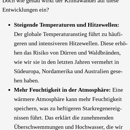
Doch wie genau wirkt der Kli­ma­wan­del auf die­se
Ent­wick­lun­gen ein?
Stei­gen­de Tem­pe­ra­tu­ren und Hit­ze­wel­len:
Der glo­ba­le Tem­pe­ra­tur­an­stieg führt zu häu­fi­
ge­ren und inten­si­ve­ren Hit­ze­wel­len. Die­se erhö­
hen das Risi­ko von Dür­ren und Wald­brän­den,
wie wir sie in den letz­ten Jah­ren ver­mehrt in
Süd­eu­ro­pa, Nord­ame­ri­ka und Aus­tra­li­en gese­
hen haben.
Mehr Feuch­tig­keit in der Atmo­sphä­re:
Eine
wär­me­re Atmo­sphä­re kann mehr Feuch­tig­keit
spei­chern, was zu hef­ti­ge­ren Stark­re­gen­er­eig­
nis­sen führt. Das erklärt die zuneh­men­den
Über­schwem­mun­gen und Hoch­was­ser, die wir