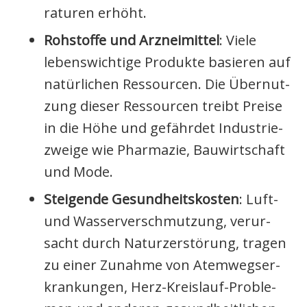
ra­tu­ren erhöht.
Roh­stof­fe und Arz­nei­mit­tel
: Vie­le
lebens­wich­ti­ge Pro­duk­te basie­ren auf
natür­li­chen Res­sour­cen. Die Über­nut­
zung die­ser Res­sour­cen treibt Prei­se
in die Höhe und gefähr­det Indus­trie­
zwei­ge wie Phar­ma­zie, Bau­wirt­schaft
und Mode.
Stei­gen­de Gesund­heits­kos­ten
: Luft-
und Was­ser­ver­schmut­zung, ver­ur­
sacht durch Natur­zer­stö­rung, tra­gen
zu einer Zunah­me von Atem­wegs­er­
kran­kun­gen, Herz-Kreis­lauf-Pro­ble­