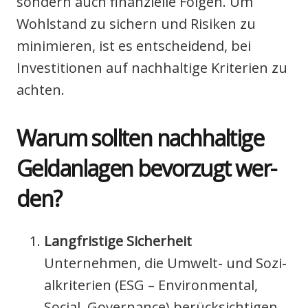
son­dern auch finan­zi­el­le Fol­gen. Um
Wohl­stand zu sichern und Risi­ken zu
mini­mie­ren, ist es ent­schei­dend, bei
Inves­ti­tio­nen auf nach­hal­ti­ge Kri­te­ri­en zu
ach­ten.
War­um soll­ten nach­hal­ti­ge
Geld­an­la­gen bevor­zugt wer­
den?
Lang­fris­ti­ge Sicher­heit
Unter­neh­men, die Umwelt- und Sozi­
al­kri­te­ri­en (ESG – Envi­ron­men­tal,
Social, Gover­nan­ce) berück­sich­ti­gen,