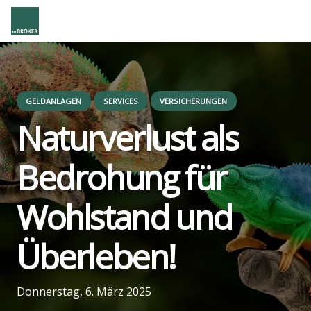
GELDANLAGEN
SERVICES
VERSICHERUNGEN
Natur­ver­lust als
Bedro­hung für
Wohl­stand und
Über­le­ben!
us
Donnerstag, 6. März 2025