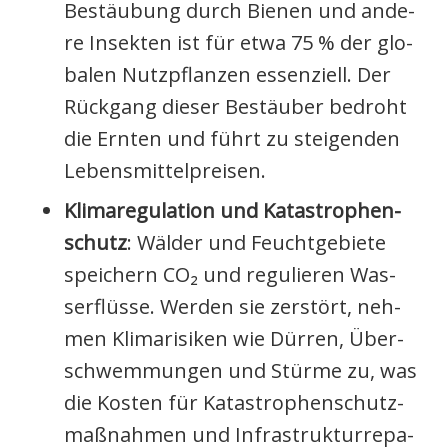
Bestäu­bung durch Bie­nen und ande­
re Insek­ten ist für etwa 75 % der glo­
ba­len Nutz­pflan­zen essen­zi­ell. Der
Rück­gang die­ser Bestäu­ber bedroht
die Ern­ten und führt zu stei­gen­den
Lebens­mit­tel­prei­sen.
Kli­ma­re­gu­la­ti­on und Kata­stro­phen­
schutz
: Wäl­der und Feucht­ge­bie­te
spei­chern CO₂ und regu­lie­ren Was­
ser­flüs­se. Wer­den sie zer­stört, neh­
men Kli­ma­ri­si­ken wie Dür­ren, Über­
schwem­mun­gen und Stür­me zu, was
die Kos­ten für Kata­stro­phen­schutz­
maß­nah­men und Infra­struk­tur­repa­