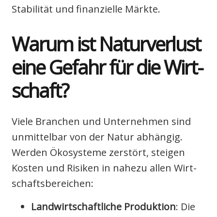
Sta­bi­li­tät und finan­zi­el­le Märk­te.
War­um ist Natur­ver­lust
eine Gefahr für die Wirt­
schaft?
Vie­le Bran­chen und Unter­neh­men sind
unmit­tel­bar von der Natur abhän­gig.
Wer­den Öko­sys­te­me zer­stört, stei­gen
Kos­ten und Risi­ken in nahe­zu allen Wirt­
schafts­be­rei­chen:
Land­wirt­schaft­li­che Pro­duk­ti­on
: Die