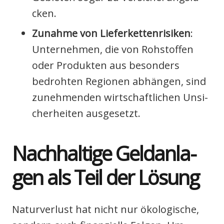
cken.
Zunah­me von Lie­fer­ket­ten­ri­si­ken
:
Unter­neh­men, die von Roh­stof­fen
oder Pro­duk­ten aus beson­ders
bedroh­ten Regio­nen abhän­gen, sind
zuneh­men­den wirt­schaft­li­chen Unsi­
cher­hei­ten aus­ge­setzt.
Nach­hal­ti­ge Geld­an­la­
gen als Teil der Lösung
Natur­ver­lust hat nicht nur öko­lo­gi­sche,