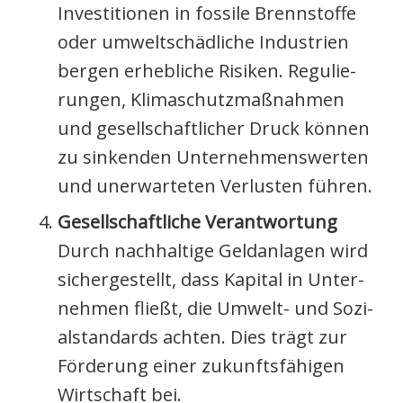
Inves­ti­tio­nen in fos­si­le Brenn­stof­fe
oder umwelt­schäd­li­che Indus­trien
ber­gen erheb­li­che Risi­ken. Regu­lie­
run­gen, Kli­ma­schutz­maß­nah­men
und gesell­schaft­li­cher Druck kön­nen
zu sin­ken­den Unter­neh­mens­wer­ten
und uner­war­te­ten Ver­lus­ten füh­ren.
Gesell­schaft­li­che Ver­ant­wor­tung
Durch nach­hal­ti­ge Geld­an­la­gen wird
sicher­ge­stellt, dass Kapi­tal in Unter­
neh­men fließt, die Umwelt- und Sozi­
al­stan­dards ach­ten. Dies trägt zur
För­de­rung einer zukunfts­fä­hi­gen
Wirt­schaft bei.