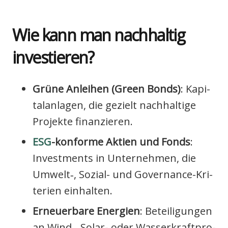
Wie kann man nach­hal­tig
inves­tie­ren?
Grü­ne Anlei­hen (Green Bonds)
: Kapi­
tal­an­la­gen, die gezielt nach­hal­ti­ge
Pro­jek­te finan­zie­ren.
ESG
-kon­for­me Akti­en und Fonds
:
Invest­ments in Unter­neh­men, die
Umwelt‑, Sozi­al- und Gover­nan­ce-Kri­
te­ri­en ein­hal­ten.
Erneu­er­ba­re Ener­gien
: Betei­li­gun­gen
an Wind‑, Solar- oder Was­ser­kraft­pro­