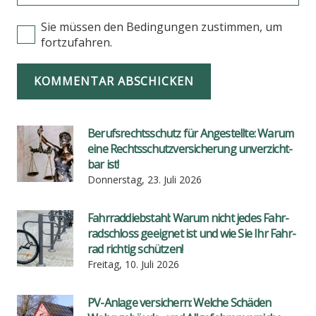
Sie müssen den Bedingungen zustimmen, um
fortzufahren.
KOMMENTAR ABSCHICKEN
Berufs­rechts­schutz für Ange­stell­te: War­um
eine Rechts­schutz­ver­si­che­rung unver­zicht­
bar ist!
Donnerstag, 23. Juli 2026
Fahr­rad­dieb­stahl: War­um nicht jedes Fahr­
rad­schloss geeig­net ist und wie Sie Ihr Fahr­
rad rich­tig schüt­zen!
Freitag, 10. Juli 2026
PV-Anla­ge ver­si­chern: Wel­che Schä­den