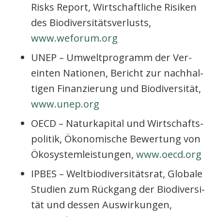
Risks Report, Wirt­schaft­li­che Risi­ken
des Bio­di­ver­si­täts­ver­lusts,
www.weforum.org
UNEP – Umwelt­pro­gramm der Ver­
ein­ten Natio­nen, Bericht zur nach­hal­
ti­gen Finan­zie­rung und Bio­di­ver­si­tät,
www.unep.org
OECD – Natur­ka­pi­tal und Wirt­schafts­
po­li­tik, Öko­no­mi­sche Bewer­tung von
Öko­sys­tem­leis­tun­gen,
www.oecd.org
IPBES – Welt­bio­di­ver­si­täts­rat, Glo­ba­le
Stu­di­en zum Rück­gang der Bio­di­ver­si­
tät und des­sen Aus­wir­kun­gen,