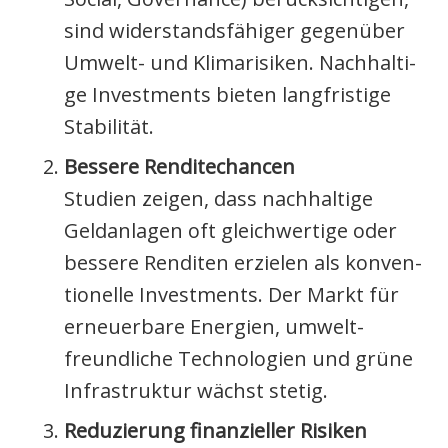
sind wider­stands­fä­hi­ger gegen­über
Umwelt- und Kli­ma­ri­si­ken. Nach­hal­ti­
ge Invest­ments bie­ten lang­fris­ti­ge
Sta­bi­li­tät.
Bes­se­re Ren­di­te­chan­cen
Stu­di­en zei­gen, dass nach­hal­ti­ge
Geld­an­la­gen oft gleich­wer­ti­ge oder
bes­se­re Ren­di­ten erzie­len als kon­ven­
tio­nel­le Invest­ments. Der Markt für
erneu­er­ba­re Ener­gien, umwelt­
freund­li­che Tech­no­lo­gien und grü­ne
Infra­struk­tur wächst ste­tig.
Redu­zie­rung finan­zi­el­ler Risi­ken