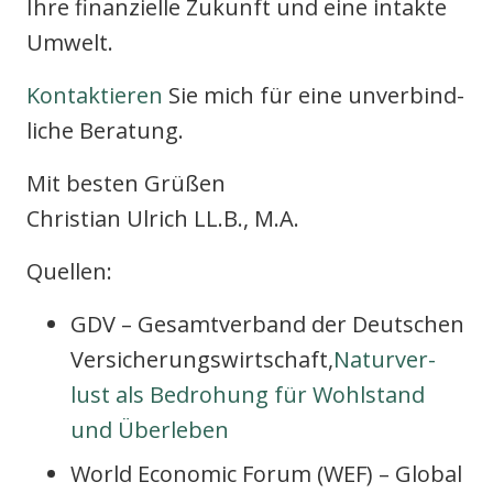
Ihre finan­zi­el­le Zukunft und eine intak­te
Umwelt.
Kon­tak­tie­ren
Sie mich für eine unver­bind­
li­che Bera­tung.
Mit bes­ten Grü­ßen
Chris­ti­an Ulrich LL.B., M.A.
Quel­len:
GDV – Gesamt­ver­band der Deut­schen
Ver­si­che­rungs­wirt­schaft,
Natur­ver­
lust als Bedro­hung für Wohl­stand
und Über­le­ben
World Eco­no­mic Forum (WEF) – Glo­bal