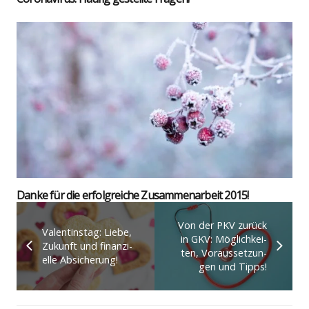
Dan­ke für die erfolg­rei­che Zusam­men­ar­beit 2015!
Von der PKV zurück
Valen­tins­tag: Lie­be,
in GKV: Mög­lich­kei­
Zukunft und finan­zi­
ten, Vor­aus­set­zun­
el­le Absi­che­rung!
gen und Tipps!