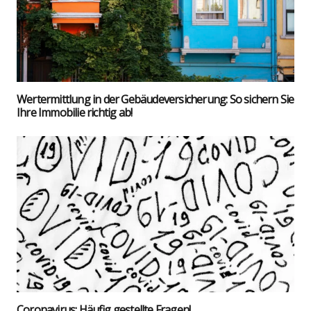
Wert­ermitt­lung in der Gebäu­de­ver­si­che­rung: So sichern Sie
Ihre Immo­bi­lie rich­tig ab!
Coro­na­vi­rus: Häu­fig gestell­te Fra­gen!