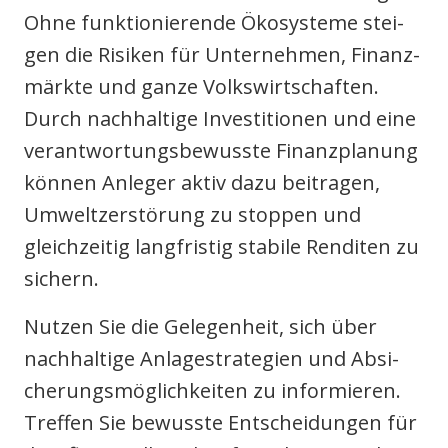
Ohne funk­tio­nie­ren­de Öko­sys­te­me stei­
gen die Risi­ken für Unter­neh­men, Finanz­
märk­te und gan­ze Volks­wirt­schaf­ten.
Durch nach­hal­ti­ge Inves­ti­tio­nen und eine
ver­ant­wor­tungs­be­wuss­te Finanz­pla­nung
kön­nen Anle­ger aktiv dazu bei­tra­gen,
Umwelt­zer­stö­rung zu stop­pen und
gleich­zei­tig lang­fris­tig sta­bi­le Ren­di­ten zu
sichern.
Nut­zen Sie die Gele­gen­heit, sich über
nach­hal­ti­ge Anla­ge­stra­te­gien und Absi­
che­rungs­mög­lich­kei­ten zu infor­mie­ren.
Tref­fen Sie bewuss­te Ent­schei­dun­gen für