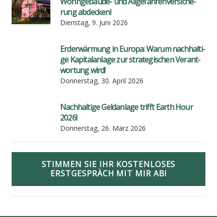
Wohn­ge­bäu­de- und All­ge­fah­ren­ver­si­che­
rung abde­cken!
Dienstag, 9. Juni 2026
Erd­er­wär­mung in Euro­pa: War­um nach­hal­ti­
ge Kapi­tal­an­la­ge zur stra­te­gi­schen Ver­ant­
wor­tung wird!
Donnerstag, 30. April 2026
Nach­hal­ti­ge Geld­an­la­ge trifft Earth Hour
2026!
Donnerstag, 26. März 2026
STIMMEN SIE IHR KOSTENLOSES
ERSTGESPRÄCH MIT MIR AB!