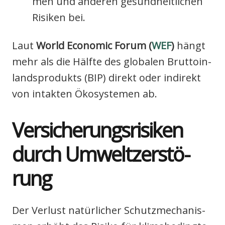
men und ande­ren gesund­heit­li­chen
Risi­ken bei.
Laut
World Eco­no­mic Forum (
WEF
)
hängt
mehr als die Hälf­te des glo­ba­len Brut­to­in­
lands­pro­dukts (BIP) direkt oder indi­rekt
von intak­ten Öko­sys­te­men ab.
Ver­si­che­rungs­ri­si­ken
durch Umwelt­zer­stö­
rung
Der Ver­lust natür­li­cher Schutz­me­cha­nis­