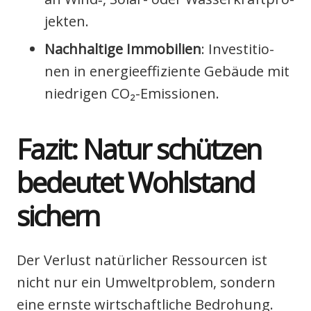
jek­ten.
Nach­hal­ti­ge Immo­bi­li­en
: Inves­ti­tio­
nen in ener­gie­ef­fi­zi­en­te Gebäu­de mit
nied­ri­gen CO₂-Emis­sio­nen.
Fazit: Natur schüt­zen
bedeu­tet Wohl­stand
sichern
Der Ver­lust natür­li­cher Res­sour­cen ist
nicht nur ein Umwelt­pro­blem, son­dern
eine erns­te wirt­schaft­li­che Bedro­hung.