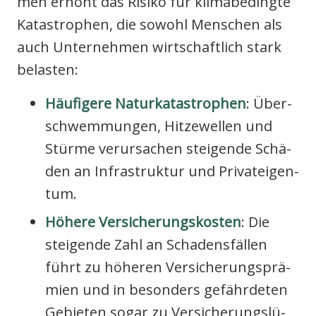
men erhöht das Risi­ko für kli­ma­be­ding­te
Kata­stro­phen, die sowohl Men­schen als
auch Unter­neh­men wirt­schaft­lich stark
belas­ten:
Häu­fi­ge­re Natur­ka­ta­stro­phen
: Über­
schwem­mun­gen, Hit­ze­wel­len und
Stür­me ver­ur­sa­chen stei­gen­de Schä­
den an Infra­struk­tur und Pri­vat­ei­gen­
tum.
Höhe­re Ver­si­che­rungs­kos­ten
: Die
stei­gen­de Zahl an Scha­dens­fäl­len
führt zu höhe­ren Ver­si­che­rungs­prä­
mi­en und in beson­ders gefähr­de­ten
Gebie­ten sogar zu Ver­si­che­rungs­lü­