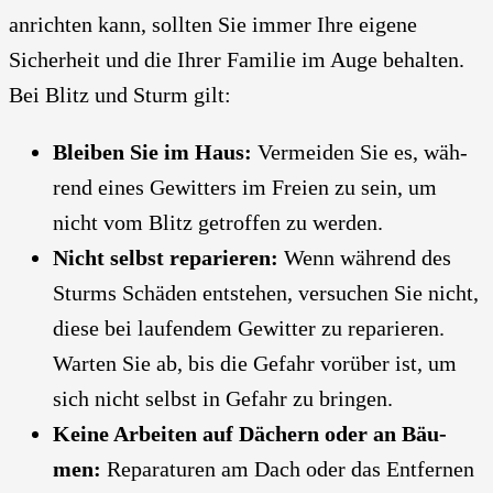
anrich­ten kann, soll­ten Sie immer Ihre eige­ne
Sicher­heit und die Ihrer Fami­lie im Auge behal­ten.
Bei Blitz und Sturm gilt:
Blei­ben Sie im Haus:
Ver­mei­den Sie es, wäh­
rend eines Gewit­ters im Frei­en zu sein, um
nicht vom Blitz getrof­fen zu wer­den.
Nicht selbst repa­rie­ren:
Wenn wäh­rend des
Sturms Schä­den ent­ste­hen, ver­su­chen Sie nicht,
die­se bei lau­fen­dem Gewit­ter zu repa­rie­ren.
War­ten Sie ab, bis die Gefahr vor­über ist, um
sich nicht selbst in Gefahr zu brin­gen.
Kei­ne Arbei­ten auf Dächern oder an Bäu­
men:
Repa­ra­tu­ren am Dach oder das Ent­fer­nen