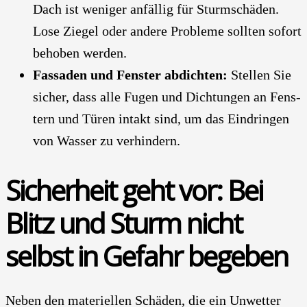
Dach ist weni­ger anfäl­lig für Sturm­schä­den.
Lose Zie­gel oder ande­re Pro­ble­me soll­ten sofort
beho­ben wer­den.
Fas­sa­den und Fens­ter abdich­ten:
Stel­len Sie
sicher, dass alle Fugen und Dich­tun­gen an Fens­
tern und Türen intakt sind, um das Ein­drin­gen
von Was­ser zu ver­hin­dern.
Sicher­heit geht vor: Bei
Blitz und Sturm nicht
selbst in Gefahr bege­ben
Neben den mate­ri­el­len Schä­den, die ein Unwet­ter