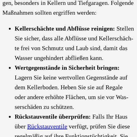
gen, beson­ders in Kel­lern und Tief­ga­ra­gen. Fol­gen­de
Maß­nah­men soll­ten ergrif­fen wer­den:
Kel­ler­schäch­te und Abflüs­se rei­ni­gen:
Stel­len
Sie sicher, dass alle Abflüs­se und Kel­ler­schäch­
te frei von Schmutz und Laub sind, damit das
Was­ser unge­hin­dert abflie­ßen kann.
Wert­ge­gen­stän­de in Sicher­heit brin­gen:
Lagern Sie kei­ne wert­vol­len Gegen­stän­de auf
dem Kel­ler­bo­den. Heben Sie sie auf Rega­le
oder ande­re erhöh­te Flä­chen, um sie vor Was­
ser­schä­den zu schüt­zen.
Rück­stau­ven­ti­le über­prü­fen:
Falls Ihr Haus
über
Rück­stau­ven­ti­le
ver­fügt, prü­fen Sie die­se
regel­mä­ßig auf ihre Funk­ti­ons­tüch­tig­keit. Sie