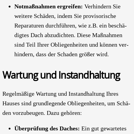
Not­maß­nah­men ergrei­fen:
Ver­hin­dern Sie
wei­te­re Schä­den, indem Sie pro­vi­so­ri­sche
Repa­ra­tu­ren durch­füh­ren, wie z.B. ein beschä­
dig­tes Dach abzu­dich­ten. Die­se Maß­nah­men
sind Teil Ihrer Oblie­gen­hei­ten und kön­nen ver­
hin­dern, dass der Scha­den grö­ßer wird.
War­tung und Instand­hal­tung
Regel­mä­ßi­ge War­tung und Instand­hal­tung Ihres
Hau­ses sind grund­le­gen­de Oblie­gen­hei­ten, um Schä­
den vor­zu­beu­gen. Dazu gehö­ren:
Über­prü­fung des Daches:
Ein gut gewar­te­tes