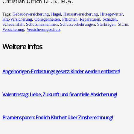
Chris­ti­an Ulrich LL.B., M.A.
Tags:
Gebäudeversicherung
,
Hagel
,
Hausratversicherung
,
Hitzegewitter
,
Kfz-Versicherung
,
Obliegenheiten
,
Pflichten
,
Reparaturen
,
Schaden
,
Schadensfall
,
Schutzmaßnahmen
,
Schutzvorkehrungen
,
Starkregen
,
Sturm
,
Versicherung
,
Versicherungsschutz
Wei­te­re Infos
Ange­hö­ri­gen-Ent­las­tungs­ge­setz: Kin­der wer­den ent­las­tet!
Valen­tins­tag: Lie­be, Zukunft und finan­zi­el­le Absi­che­rung!
Prä­mi­en­spa­ren: End­lich Klar­heit über Zins­be­rech­nung!