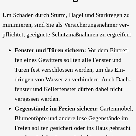
Um Schä­den durch Sturm, Hagel und Stark­re­gen zu
mini­mie­ren, sind Sie als Ver­si­che­rungs­neh­mer ver­
pflich­tet, geeig­ne­te Schutz­maß­nah­men zu ergrei­fen:
Fens­ter und Türen sichern:
Vor dem Ein­tref­
fen eines Gewit­ters soll­ten alle Fens­ter und
Türen fest ver­schlos­sen wer­den, um das Ein­
drin­gen von Was­ser zu ver­hin­dern. Auch Dach­
fens­ter und Kel­ler­fens­ter dür­fen dabei nicht
ver­ges­sen wer­den.
Gegen­stän­de im Frei­en sichern:
Gar­ten­mö­bel,
Blu­men­töp­fe und ande­re lose Gegen­stän­de im
Frei­en soll­ten gesi­chert oder ins Haus gebracht