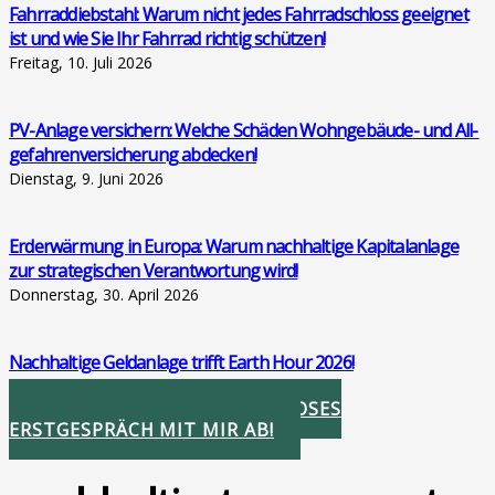
Fahr­rad­dieb­stahl: War­um nicht jedes Fahr­rad­schloss geeig­net
ist und wie Sie Ihr Fahr­rad rich­tig schüt­zen!
Freitag, 10. Juli 2026
PV-Anla­ge ver­si­chern: Wel­che Schä­den Wohn­ge­bäu­de- und All­
ge­fah­ren­ver­si­che­rung abde­cken!
Dienstag, 9. Juni 2026
Erd­er­wär­mung in Euro­pa: War­um nach­hal­ti­ge Kapi­tal­an­la­ge
zur stra­te­gi­schen Ver­ant­wor­tung wird!
Donnerstag, 30. April 2026
Nach­hal­ti­ge Geld­an­la­ge trifft Earth Hour 2026!
Donnerstag, 26. März 2026
STIMMEN SIE IHR KOSTENLOSES
ERSTGESPRÄCH MIT MIR AB!