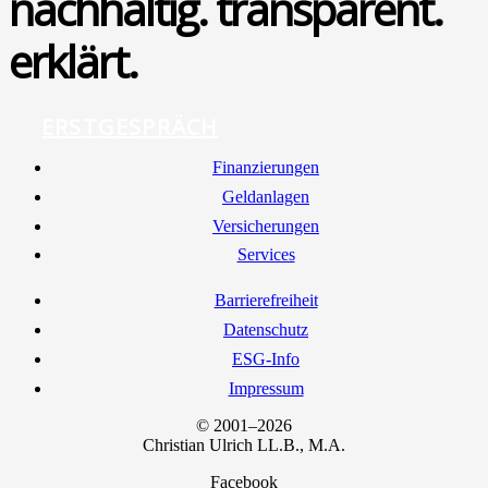
nachhaltig. transparent.
erklärt.
ERSTGESPRÄCH
Finan­zie­run­gen
Geld­an­la­gen
Ver­si­che­run­gen
Ser­vices
Bar­rie­re­frei­heit
Daten­schutz
ESG-Info
Impres­sum
© 2001–2026
Chris­ti­an Ulrich LL.B., M.A.
Facebook