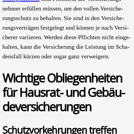
neh­mer erfül­len müs­sen, um den vol­len Ver­si­che­
rungs­schutz zu behal­ten. Sie sind in den Ver­si­che­
rungs­ver­trä­gen fest­ge­legt und kön­nen je nach Ver­si­
che­rer vari­ie­ren. Wer­den die­se Pflich­ten nicht ein­ge­
hal­ten, kann die Ver­si­che­rung die Leis­tung im Scha­
dens­fall kür­zen oder sogar ganz ver­wei­gern.
Wich­ti­ge Oblie­gen­hei­ten
für Haus­rat- und Gebäu­
de­ver­si­che­run­gen
Schutz­vor­keh­run­gen tref­fen