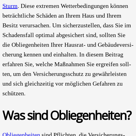
Sturm
. Die­se extre­men Wet­ter­be­din­gun­gen kön­nen
beträcht­li­che Schä­den an Ihrem Haus und Ihrem
Besitz ver­ur­sa­chen. Um sicher­zu­stel­len, dass Sie im
Scha­dens­fall opti­mal abge­si­chert sind, soll­ten Sie
die Oblie­gen­hei­ten Ihrer Haus­rat- und Gebäu­de­ver­si­
che­rung ken­nen und ein­hal­ten. In die­sem Bei­trag
erfah­ren Sie, wel­che Maß­nah­men Sie ergrei­fen soll­
ten, um den Ver­si­che­rungs­schutz zu gewähr­leis­ten
und sich gleich­zei­tig vor mög­li­chen Gefah­ren zu
schüt­zen.
Was sind Oblie­gen­hei­ten?
Oblie­gen­hei­ten
sind Pflich­ten, die Ver­si­che­rungs­