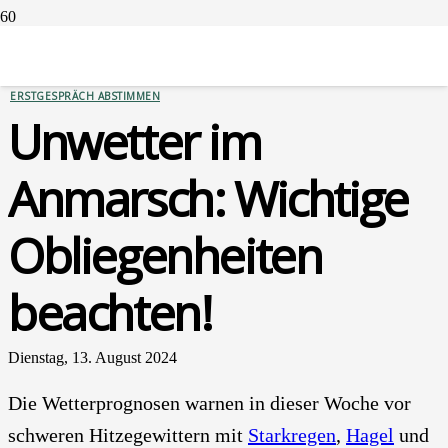
SERVICES
VERSICHERUNGEN
ERSTGESPRÄCH ABSTIMMEN
Unwet­ter im
Anmarsch: Wich­ti­ge
Oblie­gen­hei­ten
beach­ten!
Dienstag, 13. August 2024
Die Wet­ter­pro­gno­sen war­nen in die­ser Woche vor
schwe­ren Hit­ze­ge­wit­tern mit
Stark­re­gen
,
Hagel
und