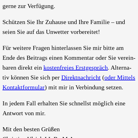
ger­ne zur Ver­fü­gung.
Schüt­zen Sie Ihr Zuhau­se und Ihre Fami­lie – und
sei­en Sie auf das Unwet­ter vor­be­rei­tet!
Für wei­te­re Fra­gen hin­ter­las­sen Sie mir bit­te am
Ende des Bei­trags einen Kom­men­tar oder Sie ver­ein­
ba­ren direkt ein
kos­ten­frei­es Erst­ge­spräch
. Alter­na­
tiv kön­nen Sie sich per
Direkt­nach­richt
(
oder Mit­tels
Kon­takt­for­mu­lar
) mit mir in Ver­bin­dung set­zen.
In jedem Fall erhal­ten Sie schnellst mög­lich eine
Ant­wort von mir.
Mit den bes­ten Grü­ßen