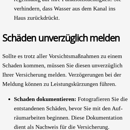
ver­hin­dern, dass Was­ser aus dem Kanal ins
Haus zurück­drückt.
Schä­den unver­züg­lich mel­den
Soll­te es trotz aller Vor­sichts­maß­nah­men zu einem
Scha­den kom­men, müs­sen Sie die­sen unver­züg­lich
Ihrer Ver­si­che­rung mel­den. Ver­zö­ge­run­gen bei der
Mel­dung kön­nen zu Leis­tungs­kür­zun­gen füh­ren.
Scha­den doku­men­tie­ren:
Foto­gra­fie­ren Sie die
ent­stan­de­nen Schä­den, bevor Sie mit den Auf­
räum­ar­bei­ten begin­nen. Die­se Doku­men­ta­ti­on
dient als Nach­weis für die Ver­si­che­rung.