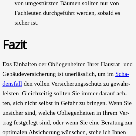
von umge­stürz­ten Bäu­men soll­ten nur von
Fach­leu­ten durch­ge­führt wer­den, sobald es
sicher ist.
Fazit
Das Ein­hal­ten der Oblie­gen­hei­ten Ihrer Haus­rat- und
Gebäu­de­ver­si­che­rung ist uner­läss­lich, um im
Scha­
dens­fall
den vol­len Ver­si­che­rungs­schutz zu gewähr­
leis­ten. Gleich­zei­tig soll­ten Sie immer dar­auf ach­
ten, sich nicht selbst in Gefahr zu brin­gen. Wenn Sie
unsi­cher sind, wel­che Oblie­gen­hei­ten in Ihrem Ver­
trag fest­ge­legt sind, oder wenn Sie eine Bera­tung zur
opti­ma­len Absi­che­rung wün­schen, ste­he ich Ihnen