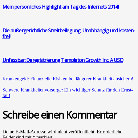
Mein per­sön­li­ches High­light am Tag des Inter­nets 2014!
Die außer­ge­richt­li­che Streit­bei­le­gung: Unab­hän­gig und kos­ten­
frei!
Unfass­bar: Dere­gis­trie­rung Temp­le­ton Growth Inc. A USD
Kran­ken­geld: Finan­zi­el­le Risi­ken bei län­ge­rer Krank­heit absi­chern!
Schwe­re Krank­hei­ten­vor­sor­ge: Ein wich­ti­ger Schutz für den Ernst­
fall!
Schreibe einen Kommentar
Deine E-Mail-Adresse wird nicht veröffentlicht.
Erforderliche
Felder sind mit
*
markiert