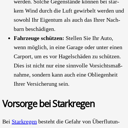
wer­den. Sol­che Gegen­stän­de kön­nen bei star­
kem Wind durch die Luft gewir­belt wer­den und
sowohl Ihr Eigen­tum als auch das Ihrer Nach­
barn beschä­di­gen.
Fahr­zeu­ge schüt­zen:
Stel­len Sie Ihr Auto,
wenn mög­lich, in eine Gara­ge oder unter einen
Car­port, um es vor Hagel­schä­den zu schüt­zen.
Dies ist nicht nur eine sinn­vol­le Vor­sichts­maß­
nah­me, son­dern kann auch eine Oblie­gen­heit
Ihrer Ver­si­che­rung sein.
Vor­sor­ge bei Stark­re­gen
Bei
Stark­re­gen
besteht die Gefahr von Über­flu­tun­